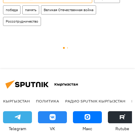
победа
память
Великая Отечественная война
Россотрудничество
Кыргызстан
КЫРГЫЗСТАН
ПОЛИТИКА
РАДИО SPUTNIK КЫРГЫЗСТАН
Р
Telegram
VK
Макс
Rutube