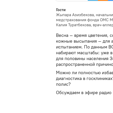
Гости
Жыпара Азизбекова, начальни
медстрахования фонда ОМС М
Калия Туратбекова, врач-алле
Весна — время цветения, с
кожные высыпания — для а
испытанием. По данным ВО
набирают масштабы: уже в
для половины населения З
распространенной причино
Можно ли полностью избав
диагностика в госклиника
полис?
Обсуждаем в эфире радио 