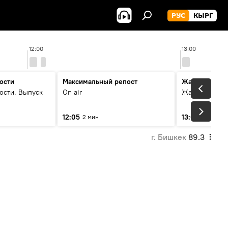
РУС
КЫРГ
12:00
13:00
ости
Максимальный репост
Жаңылыктар
ости. Выпуск
On air
Жаңылыктар.
12:05
13:01
2 мин
3 мин
г. Бишкек
89.3