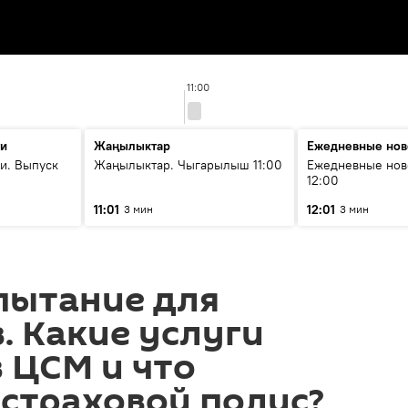
11:00
ти
Жаңылыктар
Ежедневные нов
и. Выпуск
Жаңылыктар. Чыгарылыш 11:00
Ежедневные нов
12:00
11:01
12:01
3 мин
3 мин
пытание для
. Какие услуги
 ЦСМ и что
страховой полис?