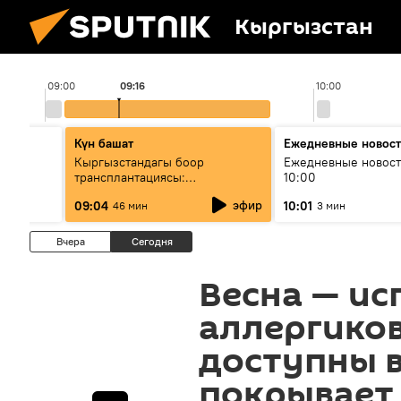
Кыргызстан
09:00
09:16
10:00
Күн башат
Ежедневные новос
лыш
Кыргызстандагы боор
Ежедневные новост
трансплантациясы:
10:00
жетишкендиктер жана өнүгүү
эфир
09:04
10:01
46 мин
3 мин
келечеги
Вчера
Сегодня
Весна — ис
аллергиков
доступны в
покрывает 