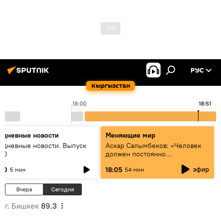
РУС
Кыргызстан
18:00
18:51
едневные новости
Меняющие мир
едневные новости. Выпуск
Аскар Салымбеков: «Человек
:00
должен постоянно
совершенствоваться»
эфир
:00
18:05
5 мин
54 мин
Вчера
Сегодня
г. Бишкек
89.3