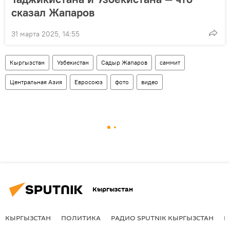
сказал Жапаров
31 марта 2025, 14:55
Кыргызстан
Узбекистан
Садыр Жапаров
саммит
Центральная Азия
Евросоюз
фото
видео
Кыргызстан
КЫРГЫЗСТАН
ПОЛИТИКА
РАДИО SPUTNIK КЫРГЫЗСТАН
Р