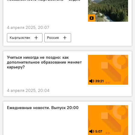
4 апреля 2025, 20:07
Кыргызстан
Россия
Российско-кыргызский фонд развития
ГЭС
строительство
энергетика
видео
Учиться никогда не поздно: как
дополнительное образование меняет
видеоинфографика
карьеру?
Кыргызстан и Россия: факты и проекты
39:21
4 апреля 2025, 20:04
Ежедневные новости. Выпуск 20:00
5:07