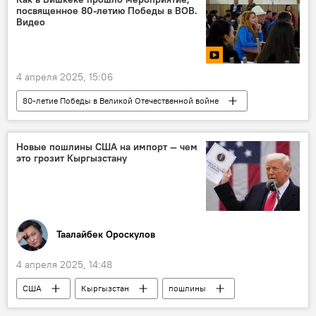
посвященное 80-летию Победы в ВОВ.
Видео
4 апреля 2025, 15:06
80-летие Победы в Великой Отечественной войне
Кыргызстан
Россия
Бишкек
победа
Великая Отечественная война
Новые пошлины США на импорт — чем
это грозит Кыргызстану
мероприятие
Таалайбек Ороскулов
4 апреля 2025, 14:48
США
Кыргызстан
пошлины
тарифы
Политика
миропорядок