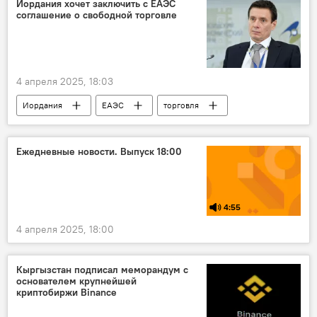
Иордания хочет заключить с ЕАЭС
соглашение о свободной торговле
4 апреля 2025, 18:03
Иордания
ЕАЭС
торговля
соглашение
Андрей Слепнев
инвестиции
ЕЭК
Ежедневные новости. Выпуск 18:00
4:55
4 апреля 2025, 18:00
Кыргызстан подписал меморандум с
основателем крупнейшей
криптобиржи Binance