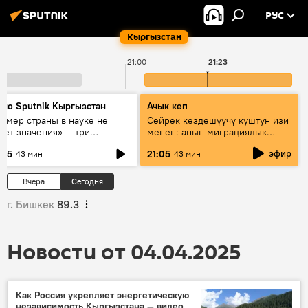
РУС
Кыргызстан
21:00
21:23
дио Sputnik Кыргызстан
Ачык кеп
азмер страны в науке не
Сейрек кездешүүчү куштун изи
еет значения» — три
менен: анын миграциялык
сперта о сотрудничестве
жолу эмнеден кабар берет?
эфир
:05
21:05
43 мин
43 мин
ссии и Кыргызстана в
разовании и исследованиях
Вчера
Сегодня
г. Бишкек
89.3
Новости от 04.04.2025
Как Россия укрепляет энергетическую
независимость Кыргызстана — видео