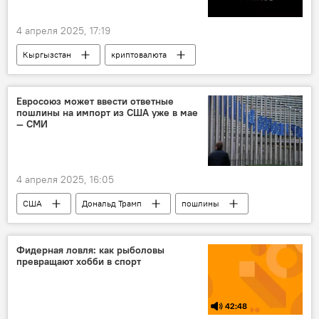
4 апреля 2025, 17:19
Кыргызстан
криптовалюта
блокчейн
меморандум
подписание
криптобиржа Binance
Евросоюз может ввести ответные
пошлины на импорт из США уже в мае
— СМИ
4 апреля 2025, 16:05
США
Дональд Трамп
пошлины
товары
импорт
Евросоюз
В мире
Фидерная ловля: как рыболовы
превращают хобби в спорт
42:48