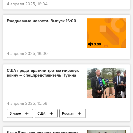
4 апреля 2025, 16:04
Ежедневные новости. Выпуск 16:00
3:06
4 апреля 2025, 16:00
США предотвратили третью мировую
войну — спецпредставитель Путина
4 апреля 2025, 15:56
В мире
США
Россия
Украина
Кирилл Дмитриев
переговоры
война
Как в Бишкеке прошло мероприятие,