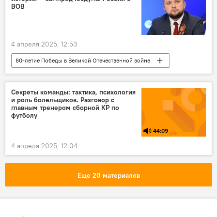
ЕЭК
ВОВ
4 апреля 2025, 12:53
80-летие Победы в Великой Отечественной войне
Кыргызстан
Россия
Бишкек
Великая Отечественная война
Секреты команды: тактика, психология
и роль болельщиков. Разговор с
Борис Чернышов
история
главным тренером сборной КР по
футболу
44:09
4 апреля 2025, 12:04
Еще 20 материалов