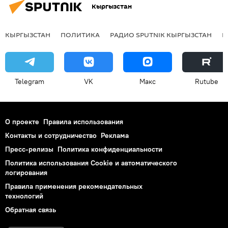
Кыргызстан
КЫРГЫЗСТАН
ПОЛИТИКА
РАДИО SPUTNIK КЫРГЫЗСТАН
Р
Telegram
VK
Макс
Rutube
О проекте
Правила использования
Контакты и сотрудничество
Реклама
Пресс-релизы
Политика конфиденциальности
Политика использования Cookie и автоматического
логирования
Правила применения рекомендательных
технологий
Обратная связь