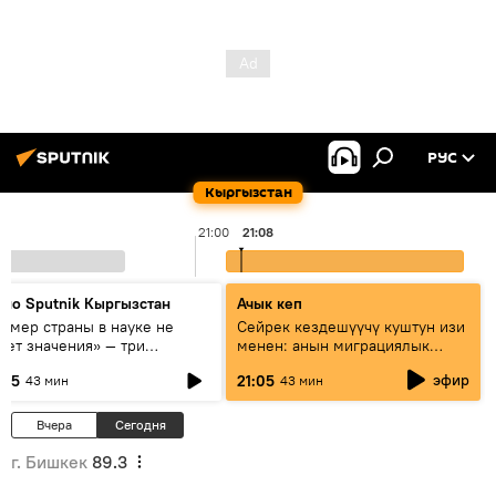
РУС
Кыргызстан
21:00
21:08
дио Sputnik Кыргызстан
Ачык кеп
азмер страны в науке не
Сейрек кездешүүчү куштун изи
еет значения» — три
менен: анын миграциялык
сперта о сотрудничестве
жолу эмнеден кабар берет?
эфир
:05
21:05
43 мин
43 мин
ссии и Кыргызстана в
разовании и исследованиях
Вчера
Сегодня
г. Бишкек
89.3