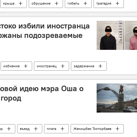
крыша
обрушение
гибель
трагедия
стоко избили иностранца
ержаны подозреваемые
избиение
иностранец
задержание
овой идею мэра Оша о
 город
эр
въезд
плата
Женишбек Токторбаев