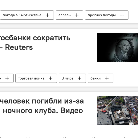
погода в Кыргызстане
апрель
прогноз погоды
госбанки сократить
— Reuters
р
торговая война
В мире
банки
человек погибли из-за
ночного клуба. Видео