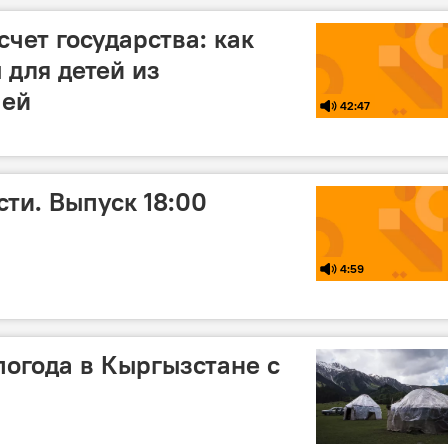
счет государства: как
 для детей из
мей
42:47
ти. Выпуск 18:00
4:59
погода в Кыргызстане с