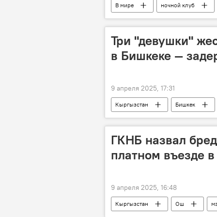
В мире
ночной клуб
Доминикана
видео
Три "девушки" же
в Бишкеке — зад
9 апреля 2025, 17:31
Кыргызстан
Бишкек
подозреваемые
ГКНБ назвал бред
платном въезде в
9 апреля 2025, 16:48
Кыргызстан
Ош
м