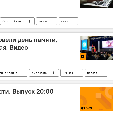
Сергей Вакунов
посол
фейк
овели день памяти,
ая. Видео
венной войне
Кыргызстан
Бишкек
победа
память
Сергей Вакунов
Марат Иманкулов
ти. Выпуск 20:00
5:09