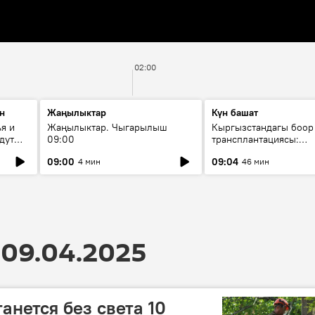
02:00
н
Жаңылыктар
Күн башат
я и
Жаңылыктар. Чыгарылыш
Кыргызстандагы боор
дут
09:00
трансплантациясы:
жетишкендиктер жана
09:00
09:04
4 мин
46 мин
келечеги
09.04.2025
анется без света 10