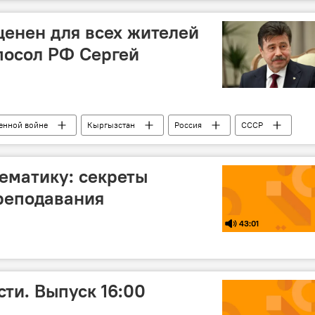
енен для всех жителей
посол РФ Сергей
венной войне
Кыргызстан
Россия
СССР
ов
ематику: секреты
реподавания
43:01
ти. Выпуск 16:00