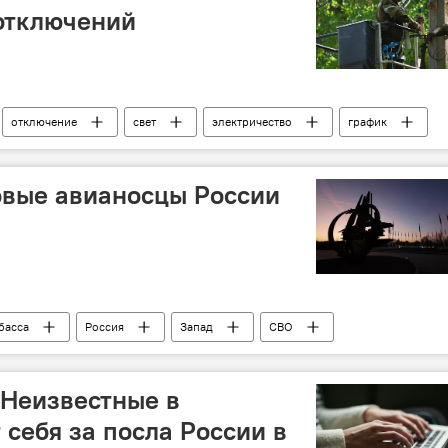
отключений
отключение
свет
электричество
график
овые авианосцы России
басса
Россия
Запад
СВО
осец
НАТО
Мнение
 Неизвестные в
себя за посла России в