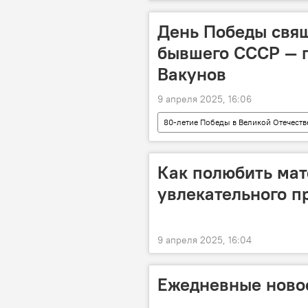
ГКНБ
День Победы свящ
бывшего СССР — 
Вакунов
9 апреля 2025, 16:06
80-летие Победы в Великой Отечест
День Победы
Сергей Вакун
Как полюбить мат
увлекательного п
9 апреля 2025, 16:04
Ежедневные новос