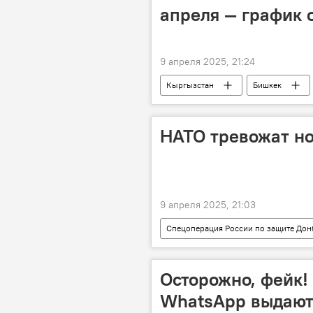
апреля — график 
9 апреля 2025, 21:24
Кыргызстан
Бишкек
НАТО тревожат н
9 апреля 2025, 21:03
Спецоперация России по защите Дон
Александр Хроленко
авиан
Осторожно, фейк!
WhatsApp выдают 