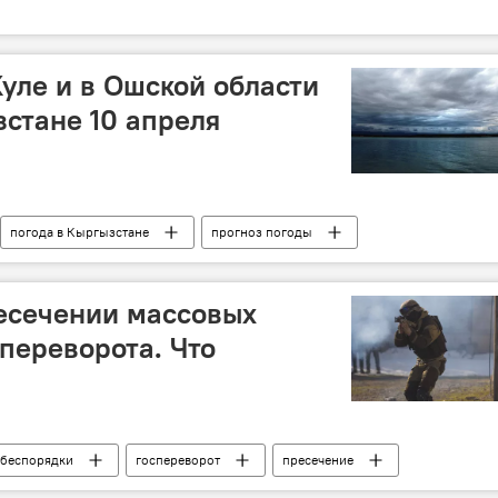
уле и в Ошской области
зстане 10 апреля
погода в Кыргызстане
прогноз погоды
есечении массовых
спереворота. Что
беспорядки
госпереворот
пресечение