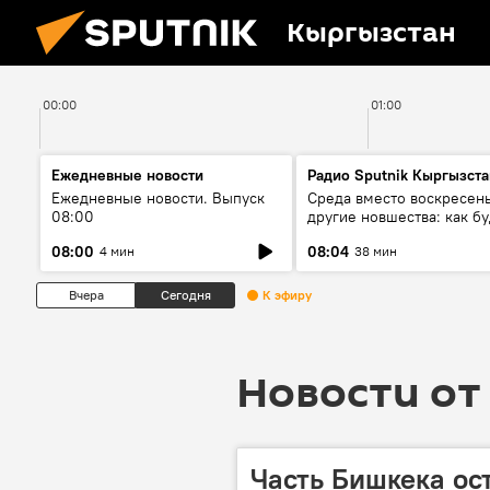
Кыргызстан
00:00
01:00
Ежедневные новости
Радио Sputnik Кыргызста
Ежедневные новости. Выпуск
Среда вместо воскресень
08:00
другие новшества: как бу
проходить выборы в КР?
08:00
08:04
4 мин
38 мин
Вчера
Сегодня
К эфиру
Новости от 
Часть Бишкека ост