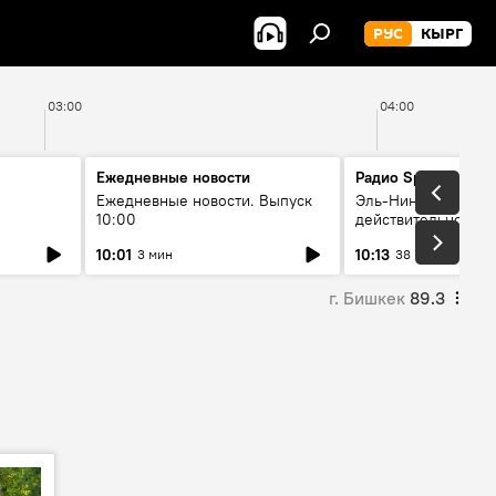
РУС
КЫРГ
03:00
04:00
Ежедневные новости
Радио Sputnik Кыр
Ежедневные новости. Выпуск
Эль-Ниньо, жара и 
10:00
действительно вли
 өнүгүү
погоду в Кыргызст
10:01
10:13
3 мин
38 мин
г. Бишкек
89.3