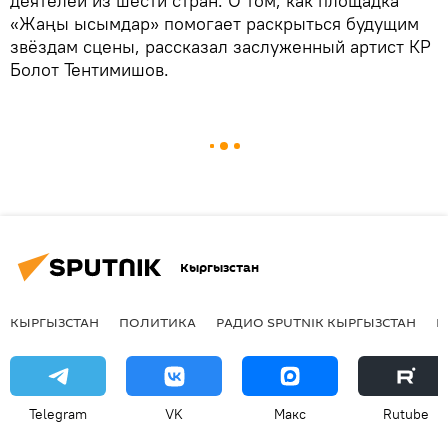
деятелей из шести стран. О том, как площадка
«Жаңы ысымдар» помогает раскрыться будущим
звёздам сцены, рассказал заслуженный артист КР
Болот Тентимишов.
Кыргызстан
КЫРГЫЗСТАН
ПОЛИТИКА
РАДИО SPUTNIK КЫРГЫЗСТАН
Р
Telegram
VK
Макс
Rutube