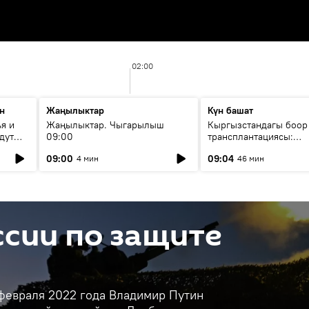
02:00
н
Жаңылыктар
Күн башат
я и
Жаңылыктар. Чыгарылыш
Кыргызстандагы боор
дут
09:00
трансплантациясы:
жетишкендиктер жана
09:00
09:04
4 мин
46 мин
келечеги
сии по защите
 февраля 2022 года Владимир Путин