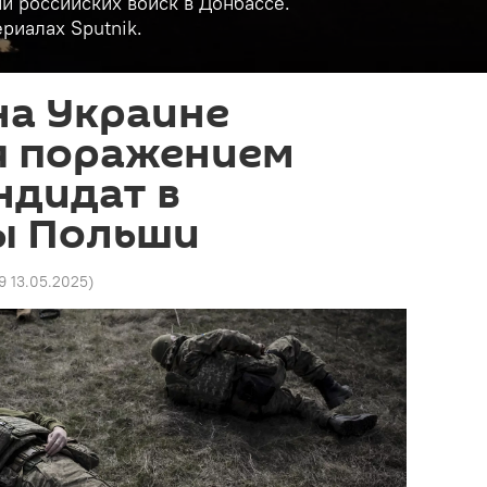
и российских войск в Донбассе.
риалах Sputnik.
на Украине
я поражением
ндидат в
ы Польши
9 13.05.2025
)