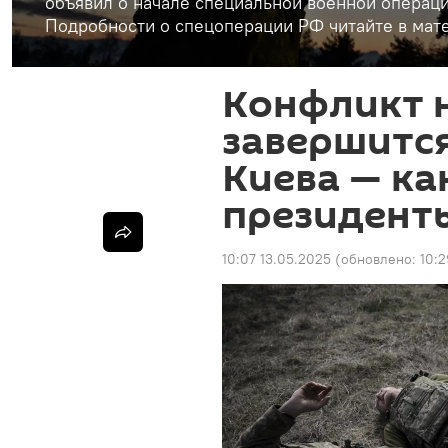
объявил о начале специальной военной операци
Подробности о спецоперации РФ читайте в мате
Конфликт 
завершитс
Киева — ка
президент
10:07 13.05.2025
(обновлено:
10:2