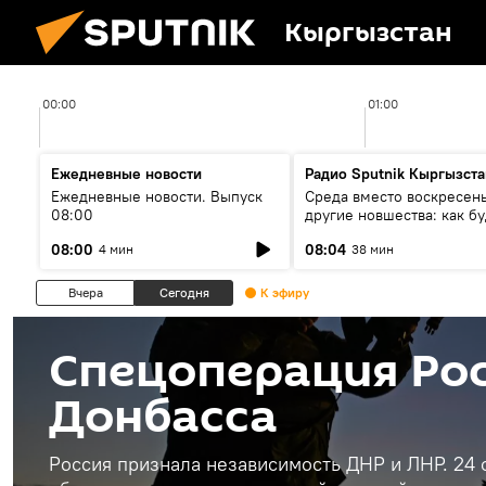
Кыргызстан
00:00
01:00
Ежедневные новости
Радио Sputnik Кыргызста
Ежедневные новости. Выпуск
Среда вместо воскресень
08:00
другие новшества: как бу
проходить выборы в КР?
08:00
08:04
4 мин
38 мин
Вчера
Сегодня
К эфиру
Спецоперация Рос
Донбасса
Россия признала независимость ДНР и ЛНР. 24