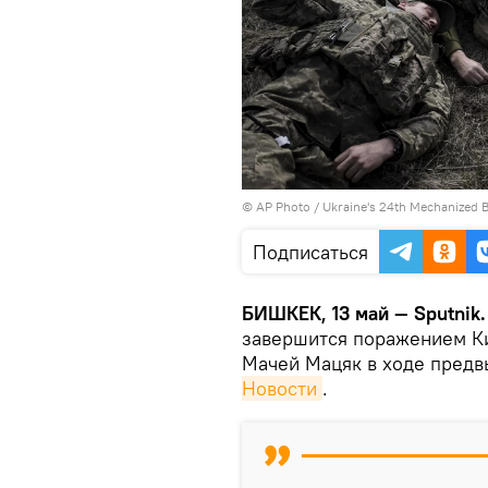
©
AP Photo
/ Ukraine's 24th Mechanized B
Подписаться
БИШКЕК, 13 май — Sputnik.
завершится поражением Ки
Мачей Мацяк в ходе предв
Новости
.