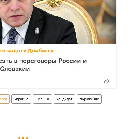
по защите Донбасса
езть в переговоры России и
 Словакии
асса
Украина
Польша
кандидат
поражение