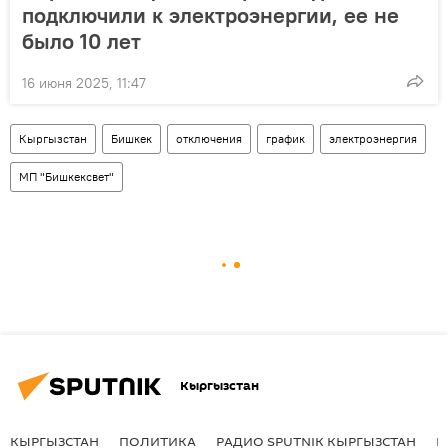
подключили к электроэнергии, ее не
было 10 лет
16 июня 2025, 11:47
Кыргызстан
Бишкек
отключения
график
электроэнергия
МП "Бишкексвет"
Кыргызстан
КЫРГЫЗСТАН
ПОЛИТИКА
РАДИО SPUTNIK КЫРГЫЗСТАН
Р