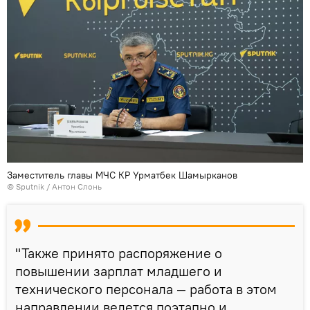
Заместитель главы МЧС КР Урматбек Шамырканов
©
Sputnik
/ Антон Слонь
"Также принято распоряжение о
повышении зарплат младшего и
технического персонала — работа в этом
направлении ведется поэтапно и