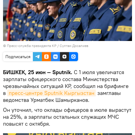
©
Пресс-служба президента КР / Султан Досалиев
Подписаться
БИШКЕК, 25 июн — Sputnik.
С 1 июля увеличатся
зарплаты офицерского состава Министерства
чрезвычайных ситуаций КР, сообщил на брифинге
в
пресс-центре Sputnik Кыргызстан
замглавы
ведомства Урматбек Шамырканов.
Он уточнил, что оклады офицеров в июле вырастут
на 25%, а зарплаты остальных служащих МЧС
повысят с октября.