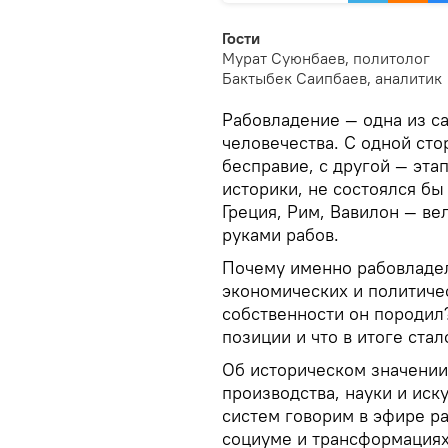
Гости
Мурат Суюнбаев, политолог
Бактыбек Саипбаев, аналитик
Рабовладение — одна из с
человечества. С одной сто
бесправие, с другой — эта
историки, не состоялся бы
Греция, Рим, Вавилон — ве
руками рабов.
Почему именно рабовладел
экономических и политиче
собственности он породил?
позиции и что в итоге стал
Об историческом значении 
производства, науки и иск
систем говорим в эфире ра
социуме и трансформация