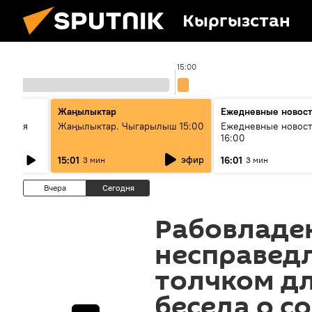
Кыргызстан
15:00
стан
Жаңылыктар
Ежедневные новос
ческая
Жаңылыктар. Чыгарылыш 15:00
Ежедневные новост
16:00
эфир
15:01
16:01
3 мин
3 мин
Вчера
Сегодня
Рабовладен
несправедл
толчком дл
беседа о с