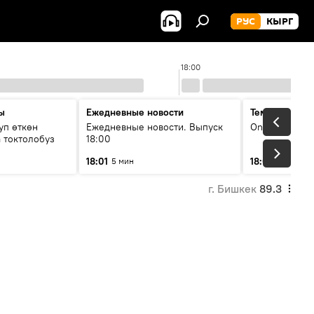
РУС
КЫРГ
18:00
ы
Ежедневные новости
Тема дня
уп өткөн
Ежедневные новости. Выпуск
On air
 токтолобуз
18:00
18:01
18:07
5 мин
30 мин
г. Бишкек
89.3