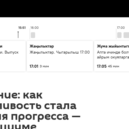
15:51
16:00
17:00
ти
Жаңылыктар
Жума жыйынтыг
и. Выпуск
Жаңылыктар. Чыгарылыш 17:00
Апта ичинде бол
айрым окуяларга
17:01
17:05
3 мин
45 мин
ие: как
ивость стала
я прогресса —
оциуме