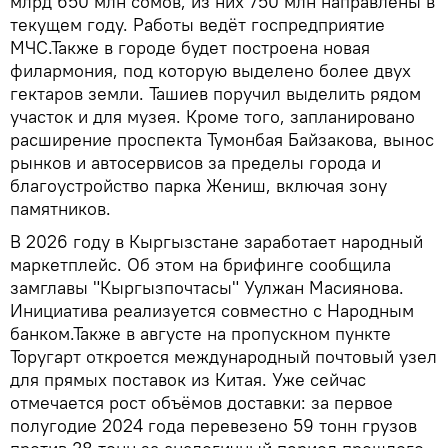
млрд 650 млн сомов, из них 750 млн направлены в
текущем году. Работы ведёт госпредприятие
МЧС.Также в городе будет построена новая
филармония, под которую выделено более двух
гектаров земли. Ташиев поручил выделить рядом
участок и для музея. Кроме того, запланировано
расширение проспекта Тумонбая Байзакова, вынос
рынков и автосервисов за пределы города и
благоустройство парка Жениш, включая зону
памятников.
В 2026 году в Кыргызстане заработает народный
маркетплейс. Об этом на брифинге сообщила
замглавы "Кыргызпочтасы" Уулжан Масиянова.
Инициатива реализуется совместно с Народным
банком.Также в августе на пропускном пункте
Торугарт откроется международный почтовый узел
для прямых поставок из Китая. Уже сейчас
отмечается рост объёмов доставки: за первое
полугодие 2024 года перевезено 59 тонн грузов