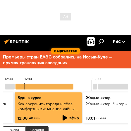
РУС
Кыргызстан
Премьеры стран ЕАЭС собрались на Иссык-Куле —
прямая трансляция заседания
12:00
12:13
13:00
Будь в курсе
Жаңылыктар
уск
Как сохранить города и сёла
Жаңылыктар. Чыгарыл
комфортными: мнение учёных
Евразии
эфир
12:08
13:01
40 мин
3 мин
Вчера
Сегодня