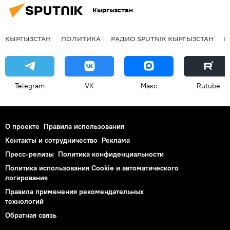
Кыргызстан
КЫРГЫЗСТАН
ПОЛИТИКА
РАДИО SPUTNIK КЫРГЫЗСТАН
Р
Telegram
VK
Макс
Rutube
О проекте
Правила использования
Контакты и сотрудничество
Реклама
Пресс-релизы
Политика конфиденциальности
Политика использования Cookie и автоматического
логирования
Правила применения рекомендательных
технологий
Обратная связь