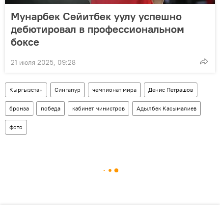
Мунарбек Сейитбек уулу успешно
дебютировал в профессиональном
боксе
21 июля 2025, 09:28
Кыргызстан
Сингапур
чемпионат мира
Денис Петрашов
бронза
победа
кабинет министров
Адылбек Касымалиев
фото