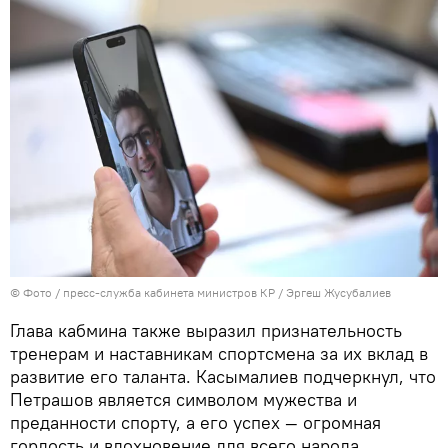
© Фото / пресс-служба кабинета министров КР / Эргеш Жусубалиев
Глава кабмина также выразил признательность
тренерам и наставникам спортсмена за их вклад в
развитие его таланта. Касымалиев подчеркнул, что
Петрашов является символом мужества и
преданности спорту, а его успех — огромная
гордость и вдохновение для всего народа