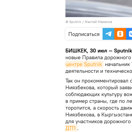
©
Sputnik
/ Жантай Макенов
Подписаться
БИШКЕК, 30 июл — Sputni
новые Правила дорожного
центре Sputnik
начальник 
деятельности и техническ
Так он прокомментировал 
Ниязбекова, который заявил
соблюдающих культуру вож
в пример страны, где по ле
торопится, а скорость дви
Ниязбекова, в Кыргызстане
для участников дорожного
ДТП
.