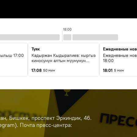
18:00
Туяк
Ежедневные нов
рылыш 17:00
Кадыржан Кыдыралиев: кыргыз
Ежедневные нов
киносунун алтын муунунун
18:00
өкүлү
17:08
18:01
50 мин
5 мин
н, Бишкек, проспект Эркиндик, 46.
legram). Почта пресс-центра: