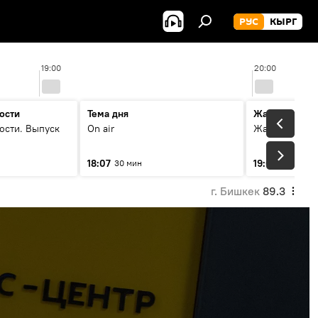
РУС
КЫРГ
19:00
20:00
ости
Тема дня
Жаңылыктар
ости. Выпуск
On air
Жаңылыктар.
18:07
19:01
30 мин
5 мин
г. Бишкек
89.3