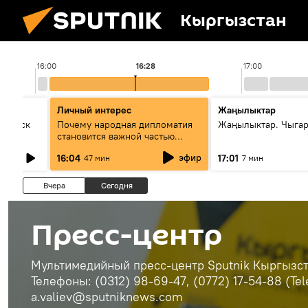
Кыргызстан
16:00
16:28
17:00
Личный интерес
Жаңылыктар
Выпуск
Почему народная дипломатия
Жаңылыктар. Чыга
становится важной частью
международного
эфир
16:04
17:01
47 мин
7 мин
сотрудничества
Вчера
Сегодня
Пресс-центр
Мультимедийный пресс-центр Sputnik Кыргызста
Телефоны: (0312) 98-69-47, (0772) 17-54-88 (Te
a.valiev@sputniknews.com