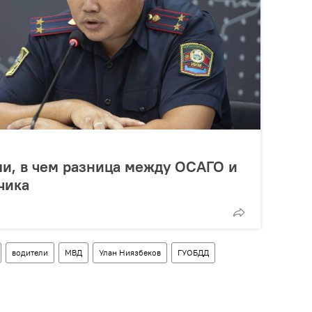
и, в чем разница между ОСАГО и
чика
водители
МВД
Улан Ниязбеков
ГУОБДД