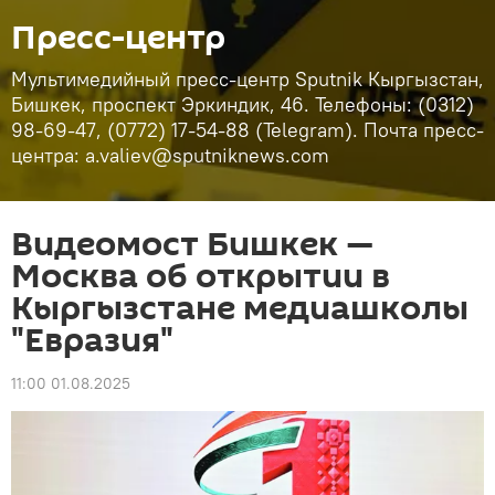
Пресс-центр
Мультимедийный пресс-центр Sputnik Кыргызстан,
Бишкек, проспект Эркиндик, 46. Телефоны: (0312)
98-69-47, (0772) 17-54-88 (Telegram). Почта пресс-
центра: a.valiev@sputniknews.com
Видеомост Бишкек —
Москва об открытии в
Кыргызстане медиашколы
"Евразия"
11:00 01.08.2025