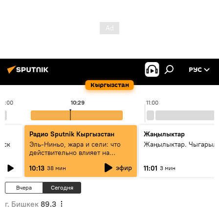
РУС
Кыргызстан
10:00
10:29
11:00
Радио Sputnik Кыргызстан
Жаңылыктар
уск
Эль-Ниньо, жара и сели: что
Жаңылыктар. Чыгарылы
действительно влияет на
погоду в Кыргызстане
эфир
10:13
11:01
38 мин
3 мин
Вчера
Сегодня
г. Бишкек
89.3