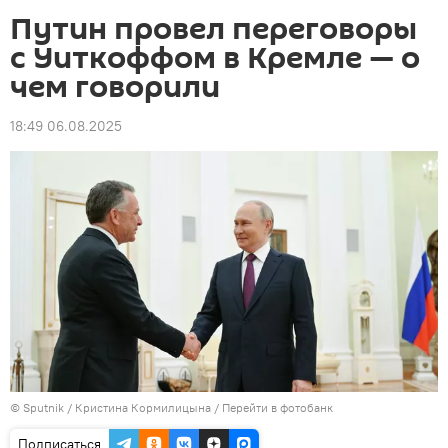
Путин провел переговоры
с Уиткоффом в Кремле — о
чем говорили
18:49 06.08.2025
©
Sputnik
/ Кристина Кормилицына
/
Перейти в фотобанк
Подписаться