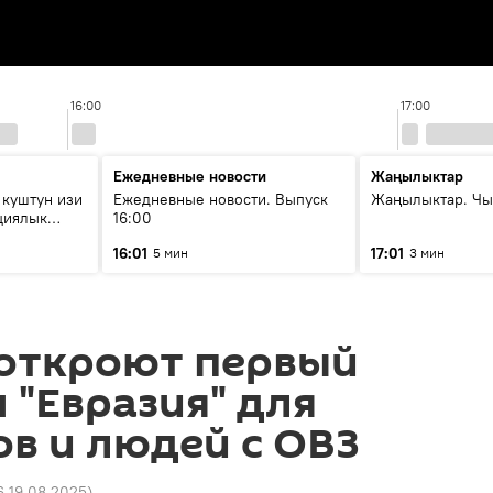
16:00
17:00
Ежедневные новости
Жаңылыктар
 куштун изи
Ежедневные новости. Выпуск
Жаңылыктар. Чы
циялык
16:00
р берет?
16:01
17:01
5 мин
3 мин
 откроют первый
 "Евразия" для
в и людей с ОВЗ
6 19.08.2025
)