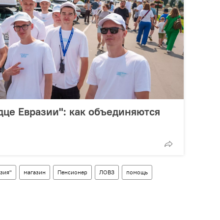
дце Евразии": как объединяются
зия"
магазин
Пенсионер
ЛОВЗ
помощь