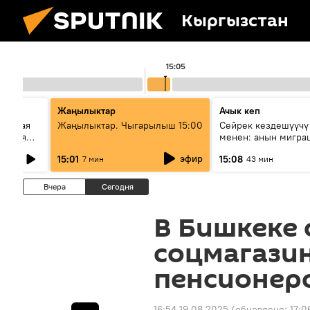
Кыргызстан
15:05
Жаңылыктар
Ачык кеп
сийская
Жаңылыктар. Чыгарылыш 15:00
Сейрек кездешүүчү
стория
менен: анын мигра
Евразии
жолу эмнеден каба
эфир
15:01
15:08
7 мин
43 мин
Вчера
Сегодня
В Бишкеке
соцмагазин
пенсионеро
16:54 19.08.2025
(обновлено:
17:0