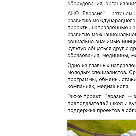
оборудования, организаци
АНО "Евразия" — автономн
развитию международного 
проекты, направленные на
развитие межнациональног
социально значимые иници
культур общаться друг с д
образования, медицины, м
Одно из главных направле
молодых специалистов. Ср
программы, обмены, стажи
компаниях, медиашкола.
Также проект "Евразия" —
преподавателей школ и вуз
поддержка проектов в обла