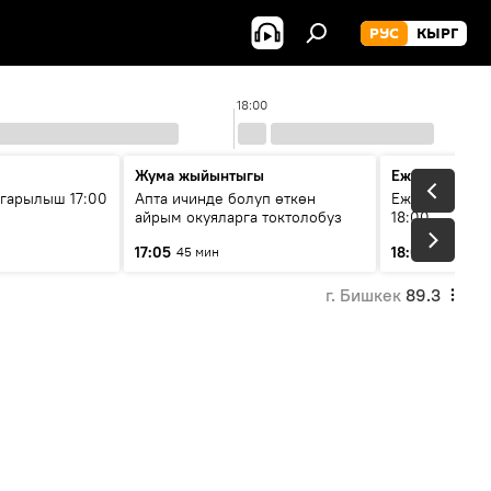
РУС
КЫРГ
18:00
Жума жыйынтыгы
Ежедневные 
гарылыш 17:00
Апта ичинде болуп өткөн
Ежедневные н
айрым окуяларга токтолобуз
18:00
17:05
18:01
45 мин
5 мин
г. Бишкек
89.3