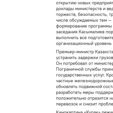
открытию новых предприят
доклады министерств и ве
торжеств, безопасность, т
числе обсуждаемых тем —
формирование программы 
заседания Касымалиев пор
выполнить все подготовит
организационный уровень 
Премьер-министр Казахста
устранить задержки грузо
Он потребовал от министер
Пограничной службы приня
государственных услуг. Кро
частные железнодорожные
обновлять подвижной сост
разработать меры поддержк
положительно отразится н
перевозок и снизит пробле
Кинокартина «Курак» режи