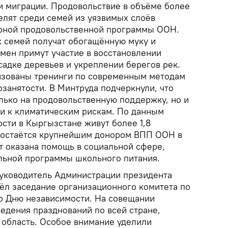
и миграции. Продовольствие в объёме более
елят среди семей из уязвимых слоёв
ирной продовольственной программы ООН.
 семей получат обогащённую муку и
бмен примут участие в восстановлении
садке деревьев и укреплении берегов рек.
низованы тренинги по современным методам
озанятости. В Минтруда подчеркнули, что
лько на продовольственную поддержку, но и
и к климатическим рискам. По данным
ости в Кыргызстане живут более 1,8
я остаётся крупнейшим донором ВПП ООН в
ет оказана помощь в социальной сфере,
льной программы школьного питания.
уководитель Администрации президента
л заседание организационного комитета по
о Дню независимости. На совещании
едения празднований по всей стране,
область. Особое внимание уделили