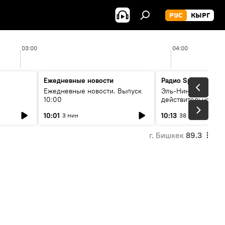
РУС
КЫРГ
03:00
04:00
Ежедневные новости
Радио Sputnik Кыр
Ежедневные новости. Выпуск
Эль-Ниньо, жара и 
10:00
действительно вли
 өнүгүү
погоду в Кыргызст
10:01
10:13
3 мин
38 мин
г. Бишкек
89.3