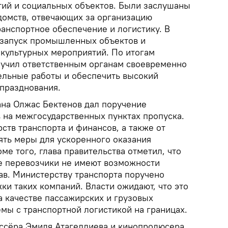
ий и социальных объектов. Были заслушаны
домств, отвечающих за организацию
ранспортное обеспечение и логистику. В
 запуск промышленных объектов и
культурных мероприятий. По итогам
учил ответственным органам своевременно
ельные работы и обеспечить высокий
празднования.
на Олжас Бектенов дал поручение
в на межгосударственных пунктах пропуска.
ств транспорта и финансов, а также от
ть меры для ускоренного оказания
ме того, глава правительства отметил, что
 перевозчики не имеют возможности
ав. Министерству транспорта поручено
и таких компаний. Власти ожидают, что это
а качестве пассажирских и грузовых
мы с транспортной логистикой на границах.
ссёра Эмиля Атагелдиева и кинопродюсера