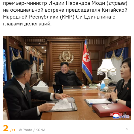
премьер-министр Индии Нарендра Моди (
справа
)
на официальной встрече председателя Китайской
Народной Республики (КНР) Си Цзиньпина с
главами делегаций.
2
/11
© Photo /
KCNA