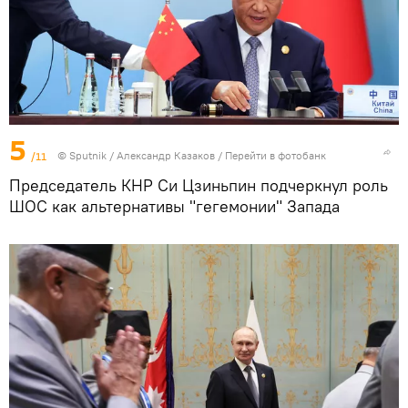
5
/11
©
Sputnik
/ Александр Казаков
/
Перейти в фотобанк
Председатель КНР Си Цзиньпин подчеркнул роль
ШОС как альтернативы "гегемонии" Запада