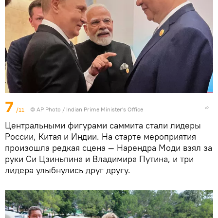
7
/11
©
AP Photo
/ Indian Prime Minister's Office
Центральными фигурами саммита стали лидеры
России, Китая и Индии. На старте мероприятия
произошла редкая сцена — Нарендра Моди взял за
руки Си Цзиньпина и Владимира Путина, и три
лидера улыбнулись друг другу.