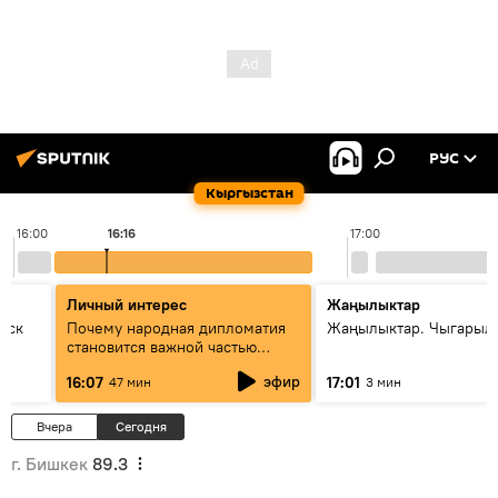
РУС
Кыргызстан
16:00
16:16
17:00
Личный интерес
Жаңылыктар
уск
Почему народная дипломатия
Жаңылыктар. Чыгарыл
становится важной частью
международного
эфир
16:07
17:01
47 мин
3 мин
сотрудничества
Вчера
Сегодня
г. Бишкек
89.3