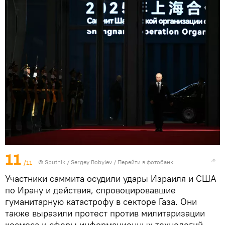
11
/11
©
Sputnik
/ Sergey Bobylev
/
Перейти в фотобанк
Участники саммита осудили удары Израиля и США
по Ирану и действия, спровоцировавшие
гуманитарную катастрофу в секторе Газа. Они
также выразили протест против милитаризации
космоса и сферы информационных технологий.