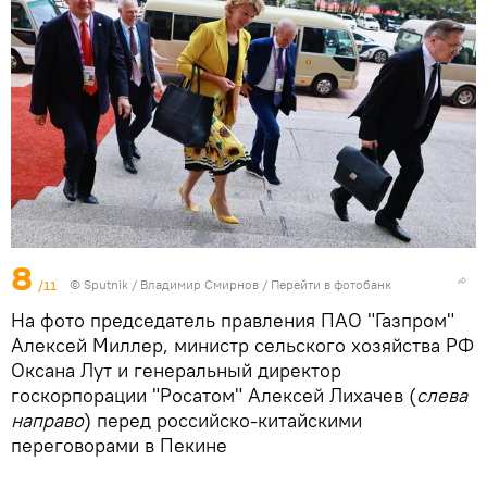
8
/11
©
Sputnik
/ Владимир Смирнов
/
Перейти в фотобанк
На фото председатель правления ПАО "Газпром"
Алексей Миллер, министр сельского хозяйства РФ
Оксана Лут и генеральный директор
госкорпорации "Росатом" Алексей Лихачев (
слева
направо
) перед российско-китайскими
переговорами в Пекине