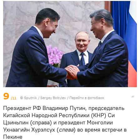
9
/11
©
Sputnik
/ Sergey Bobylev
/
Перейти в фотобанк
Президент РФ Владимир Путин, председатель
Китайской Народной Республики (КНР) Си
Цзиньпин (справа) и президент Монголии
Ухнаагийн Хурэлсух (
слева
) во время встречи в
Пекине