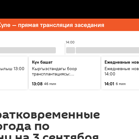
уле — прямая трансляция заседания
14:00
Күн башат
Ежедневные нов
рылыш 13:00
Кыргызстандагы боор
Ежедневные нов
трансплантациясы:
14:00
жетишкендиктер жана өнүгүү
13:08
14:01
46 мин
6 мин
келечеги
ратковременные
огода по
у на 3 сентября