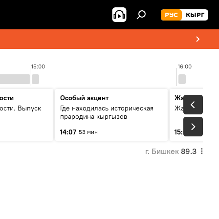
РУС
КЫРГ
15:00
16:00
ости
Особый акцент
Жаңылыктар
ости. Выпуск
Где находилась историческая
Жаңылыктар.
прародина кыргызов
14:07
15:01
53 мин
3 мин
г. Бишкек
89.3