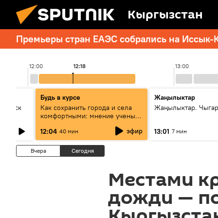
Кыргызстан
Премьеры стран ЕАЭС собрались на Иссык-К
12:00
12:18
13:00
Будь в курсе
Жаңылыктар
Выпуск
Как сохранить города и села
Жаңылыктар. Чыга
комфортными: мнение ученых
Евразии
эфир
12:04
13:01
40 мин
7 мин
Вчера
Сегодня
Местами к
дожди — п
Кыргызстан