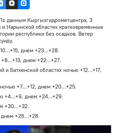
По данным Кыргызгидрометцентра, 3
й и Нарынской областях кратковременные
тории республики без осадков. Ветер
кунду.
+10…+15, днем +23…+28.
ю +8…+13, днем +22…+27.
й и Баткенской областях ночью +12…+17,
 ночью +7…+12, днем +20…+25.
ью +4…+9, днем +24…+29.
ем +30…+32.
, днем +26…+28.