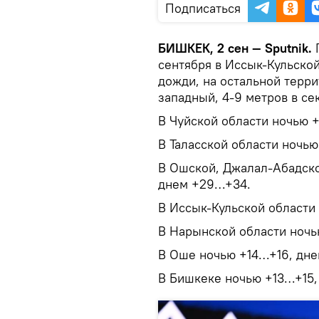
Подписаться
БИШКЕК, 2 сен — Sputnik.
сентября в Иссык-Кульско
дожди, на остальной терри
западный, 4-9 метров в се
В Чуйской области ночью 
В Таласской области ночь
В Ошской, Джалал-Абадско
днем +29…+34.
В Иссык-Кульской области
В Нарынской области ноч
В Оше ночью +14…+16, дн
В Бишкеке ночью +13…+15