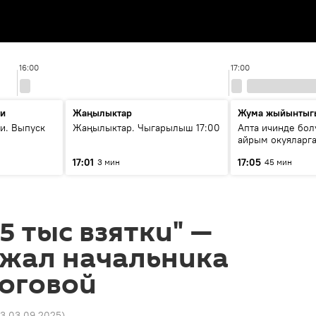
16:00
17:00
ти
Жаңылыктар
Жума жыйынтыг
и. Выпуск
Жаңылыктар. Чыгарылыш 17:00
Апта ичинде бол
айрым окуяларга
17:01
17:05
3 мин
45 мин
5 тыс взятки" —
ржал начальника
логовой
13 03.09.2025
)