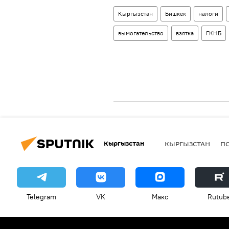
Кыргызстан
Бишкек
налоги
вымогательство
взятка
ГКНБ
Кыргызстан
КЫРГЫЗСТАН
П
Telegram
VK
Макс
Rutub