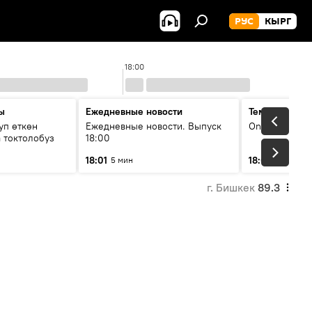
РУС
КЫРГ
18:00
ы
Ежедневные новости
Тема дня
уп өткөн
Ежедневные новости. Выпуск
On air
 токтолобуз
18:00
18:01
18:07
5 мин
30 мин
г. Бишкек
89.3