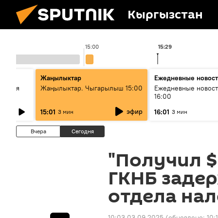
Кыргызстан
15:00
15:29
стан
Жаңылыктар
Ежедневные новос
ческая
Жаңылыктар. Чыгарылыш 15:00
Ежедневные новост
16:00
эфир
15:01
16:01
3 мин
3 мин
Вчера
Сегодня
"Получил $
ГКНБ заде
отдела на
10:03 03.09.2025
(обновлено:
10: