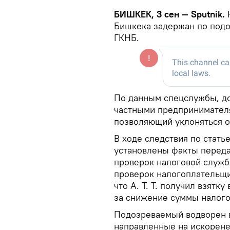
БИШКЕК, 3 сен — Sputnik.
Н
Бишкека задержан по подо
ГКНБ.
По данным спецслужбы, до
частными предпринимател
позволяющий уклоняться о
В ходе следствия по стать
установлены факты переда
проверок налоговой службы
проверок налогоплательщик
что А. Т. Т. получил взятк
за снижение суммы налого
Подозреваемый водворен 
направленные на искорене