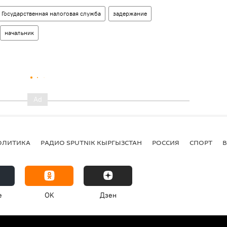
Государственная налоговая служба
задержание
начальник
ОЛИТИКА
РАДИО SPUTNIK КЫРГЫЗСТАН
РОССИЯ
СПОРТ
e
OK
Дзен