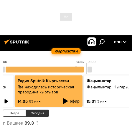
РУС
Кыргызстан
14:00
14:52
15:00
Радио Sputnik Кыргызстан
Жаңылыктар
уск
Где находилась историческая
Жаңылыктар. Чыгарыл
прародина кыргызов
эфир
14:05
15:01
53 мин
3 мин
Вчера
Сегодня
г. Бишкек
89.3