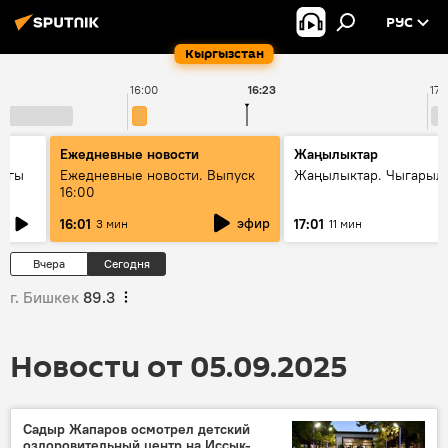
РУС
Кыргызстан
16:00
16:23
17:
Ежедневные новости
Жаңылыктар
дагы
Ежедневные новости. Выпуск
Жаңылыктар. Чыгарыл
16:00
ызмат
эфир
16:01
17:01
3 мин
11 мин
Вчера
Сегодня
г. Бишкек
89.3
Новости от 05.09.2025
Садыр Жапаров осмотрел детский
оздоровительный центр на Иссык-