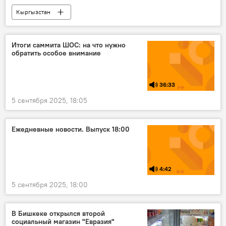
Кыргызстан
Государственная пограничная служба КР
ГКНБ
насилие
суицид
Итоги саммита ШОС: на что нужно
обратить особое внимание
задержание
прокуратура
36:33
5 сентября 2025, 18:05
Ежедневные новости. Выпуск 18:00
4:42
5 сентября 2025, 18:00
В Бишкеке открылся второй
социальный магазин "Евразия"