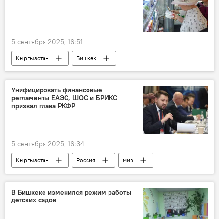
5 сентября 2025, 16:51
Кыргызстан
Бишкек
АНО "Евразия"
магазин
продукты
Унифицировать финансовые
регламенты ЕАЭС, ШОС и БРИКС
призвал глава РКФР
5 сентября 2025, 16:34
Кыргызстан
Россия
мир
санкции
технологии
ШОС
БРИКС
ЕАЭС
РКФР
В Бишкеке изменился режим работы
детских садов
Артем Новиков