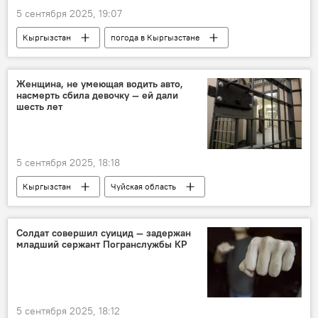
5 сентября 2025, 19:07
Кыргызстан
погода в Кыргызстане
Кыргызгидромет
погода
прогноз
Женщина, не умеющая водить авто,
насмерть сбила девочку — ей дали
шесть лет
5 сентября 2025, 18:18
Кыргызстан
Чуйская область
наезд
ДТП
смерть
девочка
суд
приговор
Солдат совершил суицид — задержан
младший сержант Погранслужбы КР
5 сентября 2025, 18:12