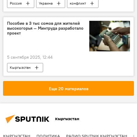
Россия
Украина
конфликт
контакты
Владимир Путин
Владивосток
Пособие в 3 тыс сомов для жителей
высокогорья — Минтруда разработало
Восточный экономический форум
проект
Спецоперация России по защите Донбасса
5 сентября 2025, 12:44
Кыргызстан
Министерство труда, социального обеспечения и миграции КР
пособие
горы
проект
Еще 20 материалов
закон
помощь
Кыргызстан
КЫРГЫЗСТАН
ПОЛИТИКА
РАДИО SPUTNIK КЫРГЫЗСТАН
Р