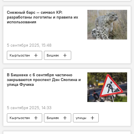
Снежный барс — символ КР:
разработаны логотипы и правила их
использования
5 сентября 2025, 15:48
Кыргызстан
Бишкек
снежный барс
логотип
использование
правила
проект
В Бишкеке с 6 сентября частично
закрываются проспект Дэн Сяопина и
постановление
кабинет министров
улица Фучика
5 сентября 2025, 14:33
Кыргызстан
Бишкек
улицы
закрытие
ремонт