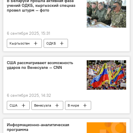
В Беларуси прошла активная фаза
учений ОДКБ, кыргызский спецназ
провел штурм — фото
6 сентября 2025, 15:31
Кыргызстан
ОДКБ
Министерство обороны КР
учения
Беларусь
США рассматривают возможность
ударов по Венесуэле — CNN
6 сентября 2025, 14:32
США
Венесуэла
В мире
Политика
Николас Мадуро
Дональд Трамп
Информационно-аналитическая
программа