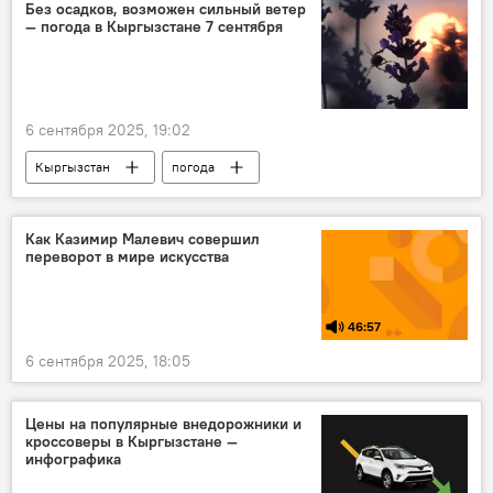
цифровизация
грузоперевозки
Без осадков, возможен сильный ветер
— погода в Кыргызстане 7 сентября
рост
6 сентября 2025, 19:02
Кыргызстан
погода
прогноз погоды
Прогноз погоды по Кыргызстану
Как Казимир Малевич совершил
переворот в мире искусства
погода в Кыргызстане
46:57
6 сентября 2025, 18:05
Цены на популярные внедорожники и
кроссоверы в Кыргызстане —
инфографика