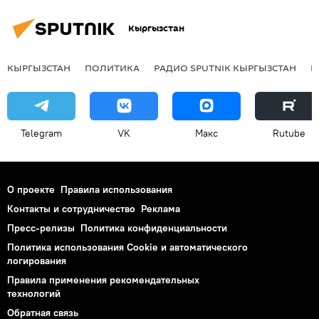
Кыргызстан
КЫРГЫЗСТАН
ПОЛИТИКА
РАДИО SPUTNIK КЫРГЫЗСТАН
Р
Telegram
VK
Макс
Rutube
О проекте
Правила использования
Контакты и сотрудничество
Реклама
Пресс-релизы
Политика конфиденциальности
Политика использования Cookie и автоматического
логирования
Правила применения рекомендательных
технологий
Обратная связь