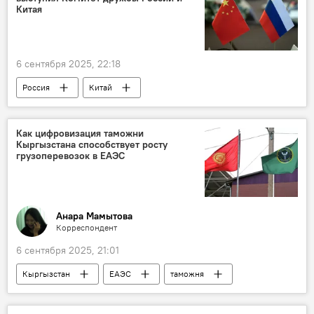
Китая
6 сентября 2025, 22:18
Россия
Китай
Восточный экономический форум
история
правда
защита
Как цифровизация таможни
Кыргызстана способствует росту
грузоперевозок в ЕАЭС
Анара Мамытова
Корреспондент
6 сентября 2025, 21:01
Кыргызстан
ЕАЭС
таможня
Государственная таможенная служба