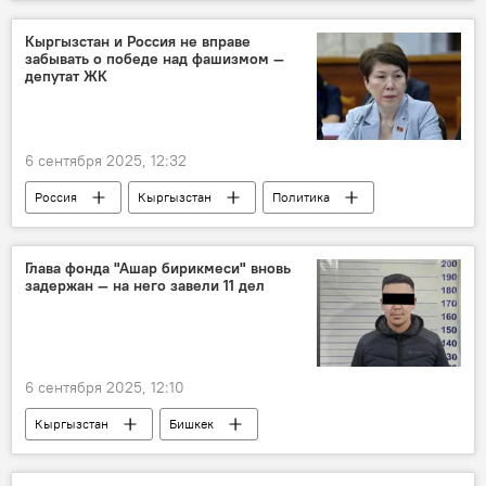
Садыр Жапаров
автовокзал
ремонт
Кыргызстан и Россия не вправе
забывать о победе над фашизмом —
депутат ЖК
6 сентября 2025, 12:32
Россия
Кыргызстан
Политика
победа
Гуля Кожокулова
Жогорку Кенеш
Глава фонда "Ашар бирикмеси" вновь
задержан — на него завели 11 дел
6 сентября 2025, 12:10
Кыргызстан
Бишкек
мошенничество
жилье