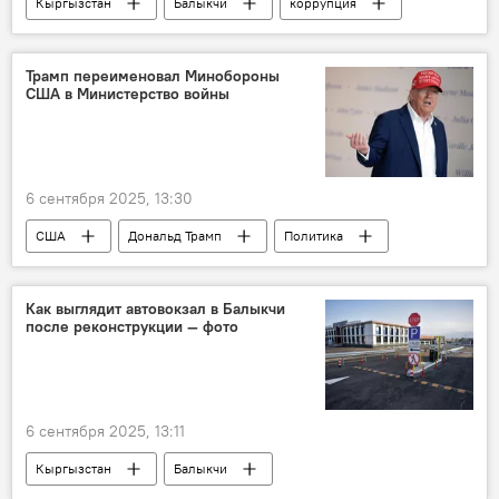
Кыргызстан
Балыкчи
коррупция
криминал
борьба
Садыр Жапаров
Трамп переименовал Минобороны
США в Министерство войны
6 сентября 2025, 13:30
США
Дональд Трамп
Политика
война
Министерство обороны КР
В мире
Как выглядит автовокзал в Балыкчи
после реконструкции — фото
6 сентября 2025, 13:11
Кыргызстан
Балыкчи