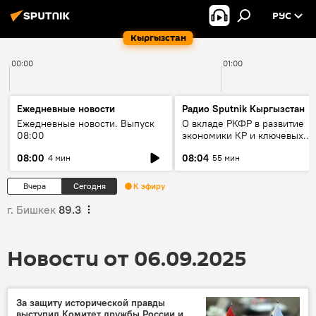
РУС
Кыргызстан
00:00
01:00
Ежедневные новости
Радио Sputnik Кыргызстан
Ежедневные новости. Выпуск
О вкладе РКФР в развитие
08:00
экономики КР и ключевых
секторах до 2030 года
08:00
08:04
4 мин
55 мин
Вчера
Сегодня
К эфиру
г. Бишкек
89.3
Новости от 06.09.2025
За защиту исторической правды
выступил Комитет дружбы России и