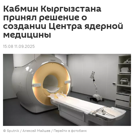
Кабмин Кыргызстана
принял решение о
создании Центра ядерной
медицины
15:08 11.09.2025
©
Sputnik
/ Алексей Майшев
/
Перейти в фотобанк