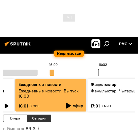
РУС
Кыргызстан
16:00
16:32
Ежедневные новости
Жаңылыктар
ан
Ежедневные новости. Выпуск
Жаңылыктар. Чыгарыл
16:00
эфир
16:01
17:01
3 мин
7 мин
Вчера
Сегодня
г. Бишкек
89.3