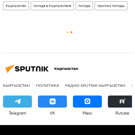
Кыргызстан
погода в Кыргызстане
погода
прогноз погоды
Кыргызстан
КЫРГЫЗСТАН
ПОЛИТИКА
РАДИО SPUTNIK КЫРГЫЗСТАН
Р
Telegram
VK
Макс
Rutube