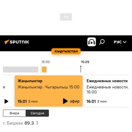
РУС
Кыргызстан
15:00
15:26
1
Жаңылыктар
Ежедневные новости
кая
Жаңылыктар. Чыгарылыш 15:00
Ежедневные новости. 
16:00
эфир
15:01
16:01
3 мин
3 мин
Вчера
Сегодня
г. Бишкек
89.3