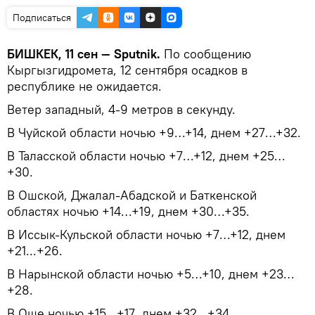
Подписаться
БИШКЕК, 11 сен — Sputnik.
По сообщению
Кыргызгидромета, 12 сентября осадков в
республике не ожидается.
Ветер западный, 4-9 метров в секунду.
В Чуйской области ночью +9…+14, днем +27…+32.
В Таласской области ночью +7…+12, днем +25…
+30.
В Ошской, Джалал-Абадской и Баткенской
областях ночью +14…+19, днем +30…+35.
В Иссык-Кульской области ночью +7…+12, днем
+21...+26.
В Нарынской области ночью +5…+10, днем +23…
+28.
В Оше ночью +15…+17, днем +32…+34.