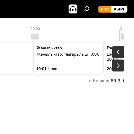
РУС
КЫРГ
20:00
21:00
Жаңылыктар
Ежедневные 
Жаңылыктар. Чыгарылыш 19:00
Ежедневные н
20:00
19:01
20:01
8 мин
5 мин
г. Бишкек
89.3