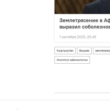
Землетрясение в А
выразил соболезно
1 сентября 2025, 20:45
Кыргызстан
Бишкек
землетряс
Институт сейсмологии