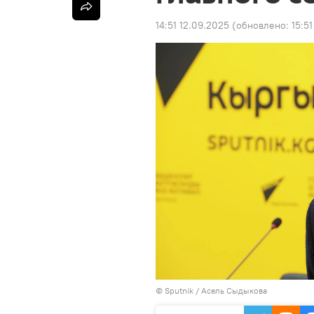
14:51 12.09.2025
(обновлено:
15:5
©
Sputnik
/ Асель Сыдыкова