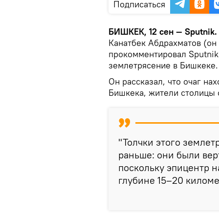
Подписаться
БИШКЕК, 12 сен — Sputnik
Канатбек Абдрахматов (он
прокомментировал Sputnik
землетрясение в Бишкеке.
Он рассказал, что очаг на
Бишкека, жители столицы 
"Толчки этого землет
раньше: они были ве
поскольку эпицентр н
глубине 15–20 киломе