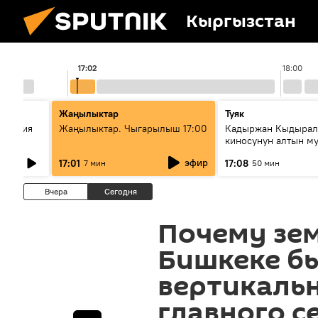
Кыргызстан
17:02
18:00
Жаңылыктар
Туяк
ломатия
Жаңылыктар. Чыгарылыш 17:00
Кадыржан Кыдырал
тью
киносунун алтын м
өкүлү
эфир
17:01
17:08
7 мин
50 мин
Вчера
Сегодня
Почему зем
Бишкеке б
вертикаль
главного с