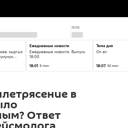
19:00
Ежедневные новости
Тема дня
иев: кыргыз
Ежедневные новости. Выпуск
On air
уунунун
18:00
18:01
18:07
5 мин
30 мин
летрясение в
ыло
ным? Ответ
ейсмолога