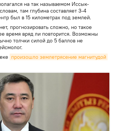
полагался на так называемом Иссык-
словам, там глубина составляет 3-4
ентр был в 15 километрах под землей.
ет, прогнозировать сложно, но такое
е время вряд ли повторится. Возможны
чно толчки силой до 5 баллов не
ейсмолог.
кеке
произошло землетрясение магнитудой 