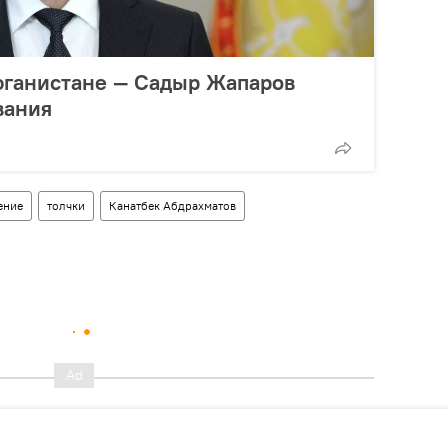
фганистане — Садыр Жапаров
вания
ение
толчки
Канатбек Абдрахматов