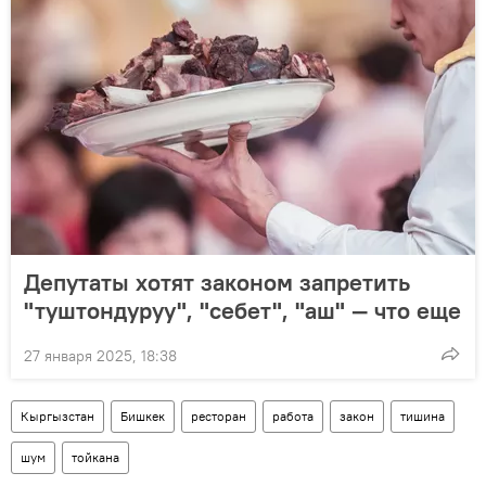
Депутаты хотят законом запретить
"туштондуруу", "себет", "аш" — что еще
27 января 2025, 18:38
Кыргызстан
Бишкек
ресторан
работа
закон
тишина
шум
тойкана