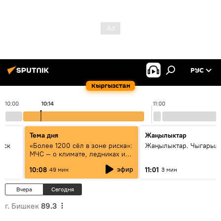
РУС
Кыргызстан
10:00
10:14
11:00
Тема дня
Жаңылыктар
уск
«Более 1200 сёл в зоне риска»:
Жаңылыктар. Чыгарылы
МЧС — о климате, ледниках и
системе оповещения
эфир
10:08
11:01
49 мин
3 мин
населения
Вчера
Сегодня
г. Бишкек
89.3