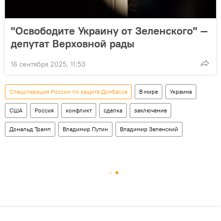
"Освободите Украину от Зеленского" —
депутат Верховной рады
16 сентября 2025, 11:53
Спецоперация России по защите Донбасса
В мире
Украина
США
Россия
конфликт
сделка
заключение
Дональд Трамп
Владимир Путин
Владимир Зеленский