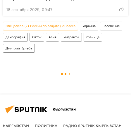
18 сентября 2025, 09:47
Спецоперация России по защите Донбасса
Украина
население
демография
Отток
Азия
мигранты
граница
Дмитрий Кулеба
Кыргызстан
КЫРГЫЗСТАН
ПОЛИТИКА
РАДИО SPUTNIK КЫРГЫЗСТАН
Р