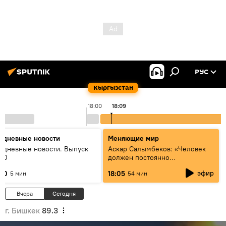
РУС
Кыргызстан
18:00
18:09
едневные новости
Меняющие мир
едневные новости. Выпуск
Аскар Салымбеков: «Человек
:00
должен постоянно
совершенствоваться»
эфир
:00
18:05
5 мин
54 мин
Вчера
Сегодня
г. Бишкек
89.3