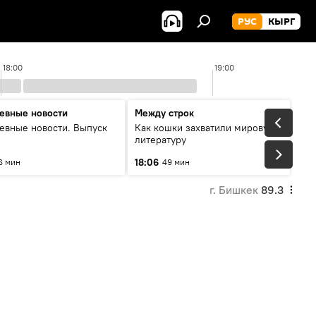
РУС
КЫРГ
18:00
19:00
евные новости
Между строк
евные новости. Выпуск
Как кошки захватили мировую
литературу
18:06
6 мин
49 мин
г. Бишкек
89.3