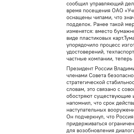
сообщил управляющий дел
время посещения ОАО «Учк
оснащены чипами, что зна
подделок. Ранее такой ме
изменятся: вместо бумажно
виде пластиковых карт.Тум
упорядочило процесс изго
удостоверений, техпаспорт
частные компании, теперь 
Президент России Владими
членами Совета безопаснос
стратегической стабильно
словам, это связано с сов
обостряют существующие и
напомнил, что срок действ
наступательных вооружени
Он подчеркнул, что Россия
придерживаться ограничен
для возобновления диалога