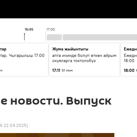
16:45
17:00
тар
Жума жыйынтыгы
Ежедн
ар. Чыгарылыш 17:00
апта ичинде болуп өткөн айрым
Ежедн
окуяларга токтолобуз
18:00
17:11
18:00
ин
51 мин
е новости. Выпуск
16 22.09.2025
)