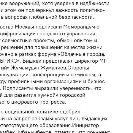
нке вооружений, хотя уверена в надёжности
ри этом он подчеркнул важность политико-
в вопросах глобальной безопасности.
льство Москвы подписали Меморандум о
цифровизации городского управления.
 совместные проекты, обмен опытом и
 решений для повышения качества жизни
чено в рамках форума «Облачные города.
 БРИКС». Бишкек представлял директор МП
гий» Жумамүдүн Жумалиев.Стороны
онсультации, конференции и семинары, а
жду профильными организациями и бизнес-
. Подписанты выразили уверенность, что
й для развития «умной» городской
вого цифрового прогресса.
о социальной политике одобрил
ый на запрет рекламы услуг лиц, выдающих
оответствующего образования.Инициатор
лимбек Кубанычбеков, отметил, что документ