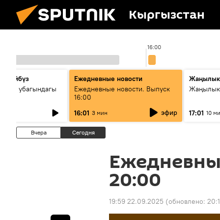
Кыргызстан
15:00
16:00
сүйлөйбүз
Ежедневные новости
Жаңылык
 — өз убагындагы
Ежедневные новости. Выпуск
Жаңылыкт
16:00
рологиялык кызмат
эфир
16:01
17:01
3 мин
10 м
ндөтүлүүдө
Вчера
Сегодня
Ежедневны
20:00
19:59 22.09.2025
(обновлено:
20: