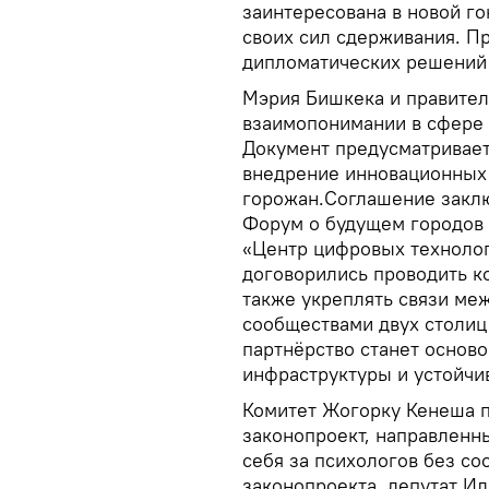
заинтересована в новой го
своих сил сдерживания. П
дипломатических решений 
Мэрия Бишкека и правите
взаимопонимании в сфере 
Документ предусматривает
внедрение инновационных
горожан.Соглашение заклю
Форум о будущем городов
«Центр цифровых техноло
договорились проводить к
также укреплять связи ме
сообществами двух столиц
партнёрство станет осново
инфраструктуры и устойчи
Комитет Жогорку Кенеша п
законопроект, направленн
себя за психологов без с
законопроекта, депутат И