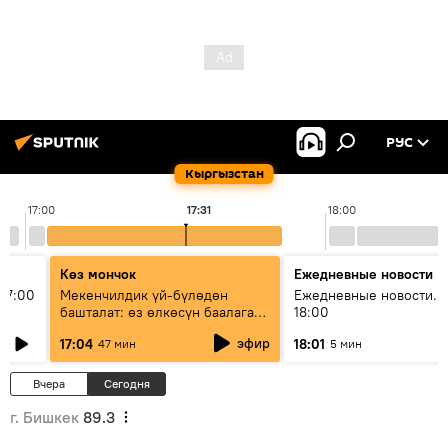
РУС
Кыргызстан
17:00
17:31
18:00
Көз мончок
Ежедневные новости
17:00
Мекенчилдик үй-бүлөдөн
Ежедневные новости. 
башталат: өз өлкөсүн баалаган
18:00
муунду кантип тарбиялоо
эфир
17:04
18:01
47 мин
5 мин
керек?
Вчера
Сегодня
г. Бишкек
89.3