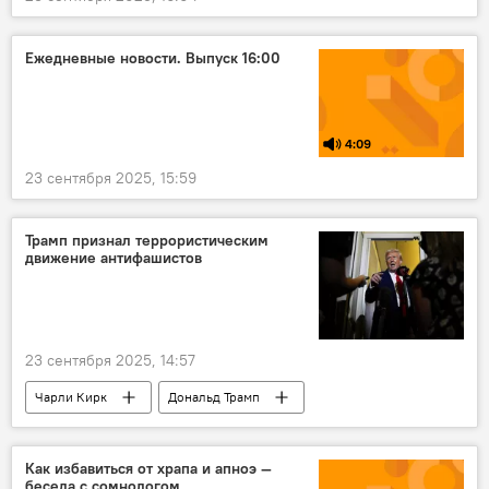
Ежедневные новости. Выпуск 16:00
4:09
23 сентября 2025, 15:59
Трамп признал террористическим
движение антифашистов
23 сентября 2025, 14:57
Чарли Кирк
Дональд Трамп
убийство
В мире
США
терроризм
Как избавиться от храпа и апноэ —
беседа с сомнологом