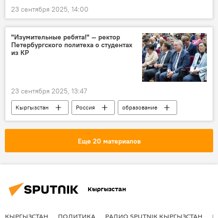
23 сентября 2025, 14:00
"Изумительные ребята!" — ректор
Петербургского политеха о студентах
из КР
23 сентября 2025, 13:47
Кыргызстан
Россия
образование
форум
кыргызстанцы
СПбПУ
студенты
Еще 20 материалов
Кыргызстан
КЫРГЫЗСТАН
ПОЛИТИКА
РАДИО SPUTNIK КЫРГЫЗСТАН
Р