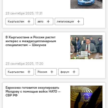
23 сентября 2025, 17:31
Кыргызстан
авто
легализация
штраф
МВД
машина
В Кыргызстане и России растет
интерес к междисциплинарным
специалистам — Шекунов
23 сентября 2025, 17:20
Кыргызстан
Россия
форум
образование
специалист
выпускники
КРСУ
Евросоюз готовится оккупировать
Молдову с помощью войск НАТО —
СВР РФ