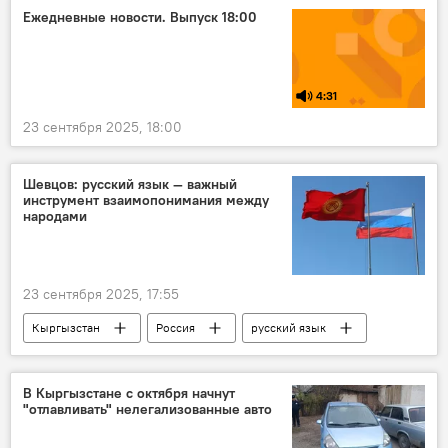
Ежедневные новости. Выпуск 18:00
4:31
23 сентября 2025, 18:00
Шевцов: русский язык — важный
инструмент взаимопонимания между
народами
23 сентября 2025, 17:55
Кыргызстан
Россия
русский язык
сотрудничество
народ
Павел Шевцов
Россотрудничество
В Кыргызстане с октября начнут
"отлавливать" нелегализованные авто