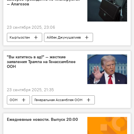
— Алагозов
23 сентября 2025, 23:06
Кыргызстан
Айбек Джунушалиев
слухи
Аскат Алагозов
Кадровые перестановки в Кыргызстане
"Вы катитесь в ад!" — жесткие
заявления Трампа на Генассамблее
президент
выборы
ООН
Выборы в Жогорку Кенеш — 2025
23 сентября 2025, 21:35
ООН
Генеральная Ассамблея ООН
Дональд Трамп
выступление
критика
Европа
Россия
Ежедневные новости. Выпуск 20:00
Украина