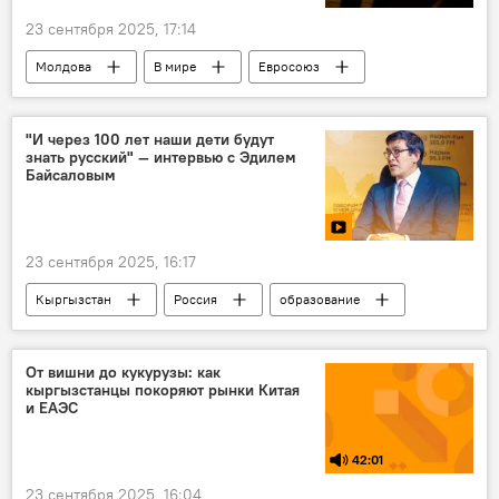
23 сентября 2025, 17:14
Молдова
В мире
Евросоюз
НАТО
войска
оккупация
"И через 100 лет наши дети будут
знать русский" — интервью с Эдилем
Байсаловым
23 сентября 2025, 16:17
Кыргызстан
Россия
образование
русский язык
Эдиль Байсалов
интервью
видео
От вишни до кукурузы: как
кыргызстанцы покоряют рынки Китая
и ЕАЭС
42:01
23 сентября 2025, 16:04