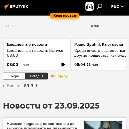
РУС
Кыргызстан
00:00
01:00
Ежедневные новости
Радио Sputnik Кыргызстан
Ежедневные новости. Выпуск
Среда вместо воскресенья и
08:00
другие новшества: как будут
проходить выборы в КР?
08:00
08:04
4 мин
38 мин
Вчера
Сегодня
К эфиру
г. Бишкек
89.3
Новости от 23.09.2025
Никакие кадровые перестановки до
выборов президента не планируются