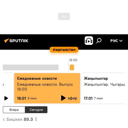
РУС
Кыргызстан
16:00
Ежедневные новости
Жаңылыктар
ан
Ежедневные новости. Выпуск
Жаңылыктар. Чыгарыл
16:00
эфир
16:01
17:01
3 мин
7 мин
Вчера
Сегодня
г. Бишкек
89.3