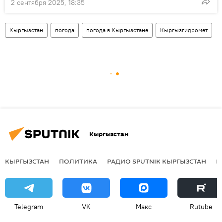
2 сентября 2025, 18:35
Кыргызстан
погода
погода в Кыргызстане
Кыргызгидромет
Кыргызстан
КЫРГЫЗСТАН
ПОЛИТИКА
РАДИО SPUTNIK КЫРГЫЗСТАН
Р
Telegram
VK
Макс
Rutube