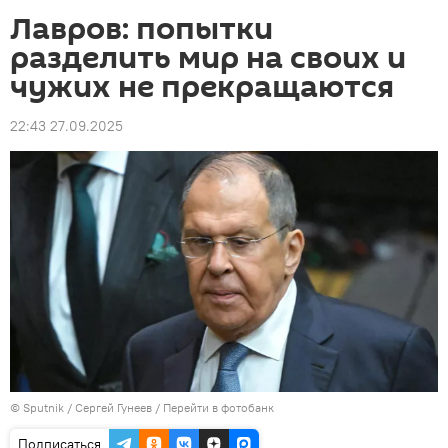
Лавров: попытки
разделить мир на своих и
чужих не прекращаются
22:43 27.09.2025
©
Sputnik
/ Сергей Гунеев
/
Перейти в фотобанк
Подписаться