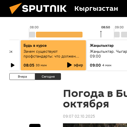
Кыргызстан
08:00
08:50
09:00
Будь в курсе
Жаңылыктар
Выпуск
Зачем существуют
Жаңылыктар. Чыга
профстандарты: что должен
09:00
знать каждый специалист о
эфир
08:05
09:00
33 мин
4 мин
своей профессии
Вчера
Сегодня
Погода в Би
октября
09:07 02.10.2025