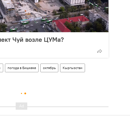
пект Чуй возле ЦУМа?
ы
погода в Бишкеке
октябрь
Кыргызстан