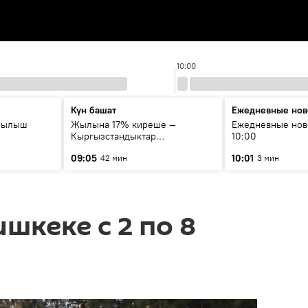
10:00
Күн башат
Ежедневные нов
рылыш
Жылына 17% киреше —
Ежедневные нов
Кыргызстандыктар
10:00
мамлекеттик баалуу
09:05
10:01
42 мин
3 мин
кагаздарды кантип сатып алат?
шкеке с 2 по 8