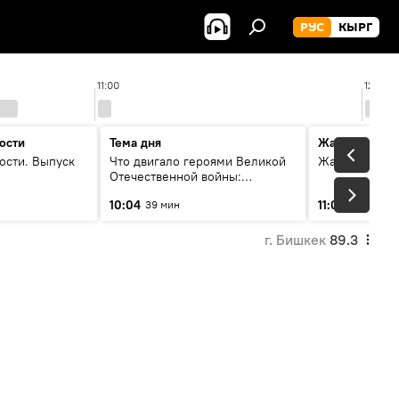
РУС
КЫРГ
11:00
12:00
ости
Тема дня
Жаңылыктар
ости. Выпуск
Что двигало героями Великой
Жаңылыктар.
Отечественной войны:
вспоминая Чолпонбая
10:04
11:01
39 мин
3 мин
Тулебердиева
г. Бишкек
89.3