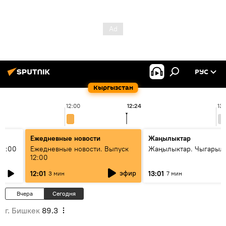
РУС
Кыргызстан
12:00
12:24
13:
Ежедневные новости
Жаңылыктар
11:00
Ежедневные новости. Выпуск
Жаңылыктар. Чыгарыл
12:00
эфир
12:01
13:01
3 мин
7 мин
Вчера
Сегодня
г. Бишкек
89.3