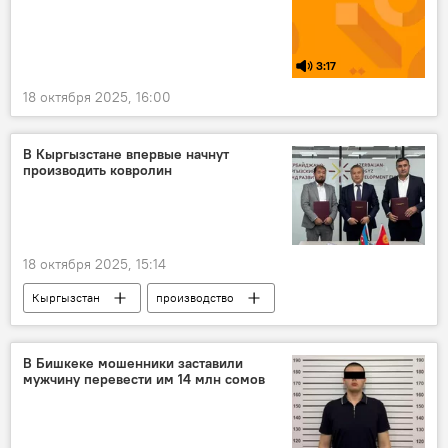
Чуйская область
фото
3:17
18 октября 2025, 16:00
В Кыргызстане впервые начнут
производить ковролин
18 октября 2025, 15:14
Кыргызстан
производство
Министерство экономики и коммерции КР
экономика
В Бишкеке мошенники заставили
мужчину перевести им 14 млн сомов