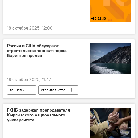
32:13
18 октября 2025, 12:00
Россия и США обсуждают
строительство тоннеля через
Берингов пролив
18 октября 2025, 11:47
тоннель
строительство
Дональд Трамп
Политика
В мире
США
Россия
ГКНБ задержал преподавателя
Кыргызского национального
университета