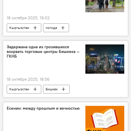
18 октября 2025, 19:02
Кыргызстан
погода
Кыргызгидромет
прогноз
дождь
осадки
похолодание
Задержана одна из грозившихся
взорвать торговые центры Бишкека —
ГКНБ
18 октября 2025, 18:56
Кыргызстан
Бишкек
торговый центр
угроза
теракт
ГКНБ
задержание
Есенин: между прошлым и вечностью