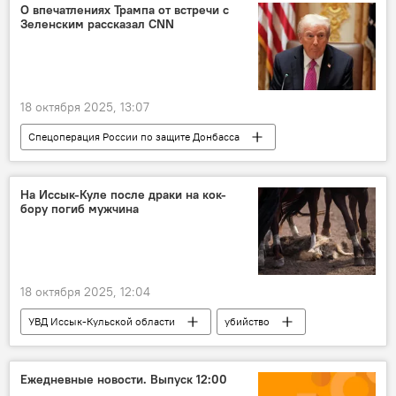
О впечатлениях Трампа от встречи с
Зеленским рассказал CNN
18 октября 2025, 13:07
Спецоперация России по защите Донбасса
США
Украина
Дональд Трамп
Владимир Зеленский
В мире
На Иссык-Куле после драки на кок-
бору погиб мужчина
Политика
встреча
18 октября 2025, 12:04
УВД Иссык-Кульской области
убийство
драка
кок-бору
Кыргызстан
Ежедневные новости. Выпуск 12:00