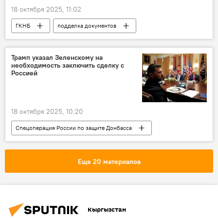
18 октября 2025, 11:02
ГКНБ
подделка документов
Кыргызский национальный университета имени Жусупа Баласагына
задержание
Бишкек
фото
Трамп указал Зеленскому на
необходимость заключить сделку с
Кыргызстан
Россией
18 октября 2025, 10:20
Спецоперация России по защите Донбасса
США
Россия
Украина
Дональд Трамп
Владимир Зеленский
Еще 20 материалов
Политика
В мире
сделка
Кыргызстан