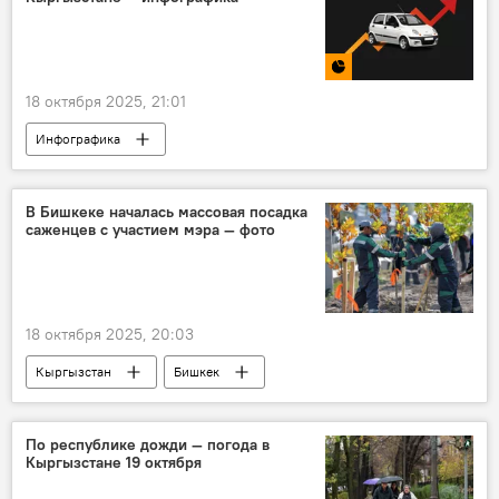
18 октября 2025, 21:01
Инфографика
Цены на автомобили в Кыргызстане
машины
цены
Кыргызстан
В Бишкеке началась массовая посадка
саженцев с участием мэра — фото
18 октября 2025, 20:03
Кыргызстан
Бишкек
Айбек Джунушалиев
мэрия
саженцы
деревья
высадка
По республике дожди — погода в
Кыргызстане 19 октября
фото