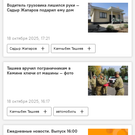
Водитель грузовика лишился руки —
Садыр Жапаров подарил ему дом
18 октября 2025, 17:21
Садыр Жапаров
Камчыбек Ташиев
дом
помощь
водитель
Чуйская область
фото
Ташиев вручил пограничникам в
Кемине ключи от машины — фото
18 октября 2025, 16:17
Камчыбек Ташиев
автомобиль
Государственная пограничная служба КР
Кемин
Кыргызстан
Ежедневные новости. Выпуск 16:00