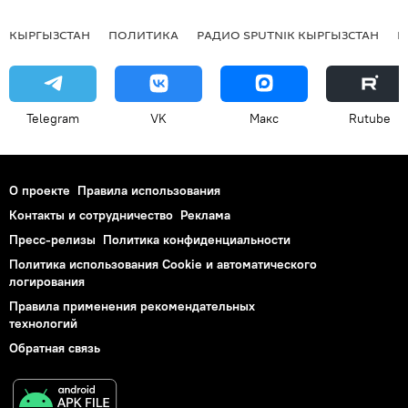
КЫРГЫЗСТАН
ПОЛИТИКА
РАДИО SPUTNIK КЫРГЫЗСТАН
Р
Telegram
VK
Макс
Rutube
О проекте
Правила использования
Контакты и сотрудничество
Реклама
Пресс-релизы
Политика конфиденциальности
Политика использования Cookie и автоматического
логирования
Правила применения рекомендательных
технологий
Обратная связь