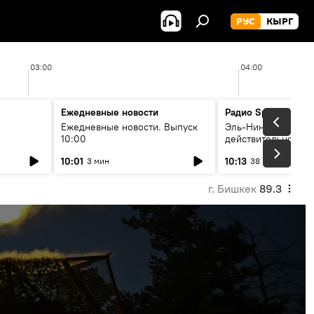
РУС
КЫРГ
03:00
04:00
Ежедневные новости
Радио Sputnik Кыр
Ежедневные новости. Выпуск
Эль-Ниньо, жара и 
10:00
действительно вли
 өнүгүү
погоду в Кыргызст
10:01
10:13
3 мин
38 мин
г. Бишкек
89.3