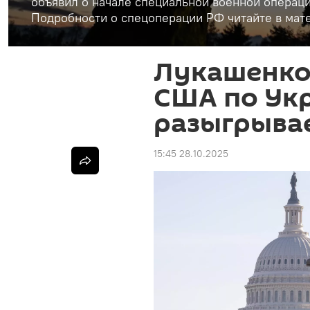
объявил о начале специальной военной операци
Подробности о спецоперации РФ читайте в мате
Лукашенко
США по Ук
разыгрыва
15:45 28.10.2025