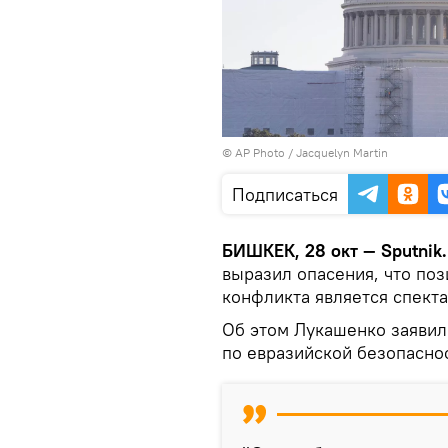
©
AP Photo
/ Jacquelyn Martin
Подписаться
БИШКЕК, 28 окт — Sputnik
выразил опасения, что по
конфликта является спект
Об этом Лукашенко заяви
по евразийской безопасно