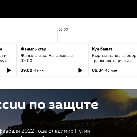
02:00
н
Жаңылыктар
Күн башат
я и
Жаңылыктар. Чыгарылыш
Кыргызстандагы боор
дут
09:00
трансплантациясы:
жетишкендиктер жана
09:00
09:04
4 мин
46 мин
келечеги
сии по защите
 февраля 2022 года Владимир Путин