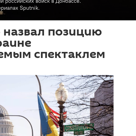
и российских войск в Донбассе.
риалах Sputnik.
 назвал позицию
раине
емым спектаклем