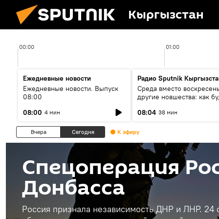
Кыргызстан
00:00
01:00
Ежедневные новости
Радио Sputnik Кыргызста
Ежедневные новости. Выпуск
Среда вместо воскресень
08:00
другие новшества: как бу
проходить выборы в КР?
08:00
08:04
4 мин
38 мин
Вчера
Сегодня
К эфиру
Спецоперация Рос
Донбасса
Россия признала независимость ДНР и ЛНР. 24