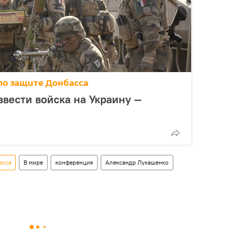
по защите Донбасса
ввести войска на Украину —
асса
В мире
конференция
Александр Лукашенко