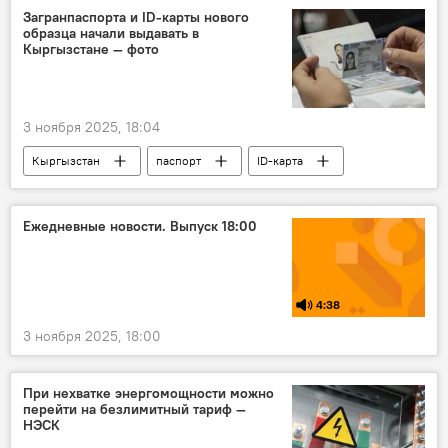
Загранпаспорта и ID-карты нового
образца начали выдавать в
Кыргызстане — фото
3 ноября 2025, 18:04
Кыргызстан
паспорт
ID-карта
загранпаспорт
ОАО "Учкун"
безопасность
защита
подделка
Ежедневные новости. Выпуск 18:00
4:38
3 ноября 2025, 18:00
При нехватке энергомощности можно
перейти на безлимитный тариф —
НЭСК