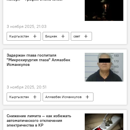
3 ноября 2025, 21:03
Кыргызстан
Бишкек
свет
отключения
график
Бишкекское предприятие электрических сетей
Задержан глава госпиталя
"Микрохирургия глаза" Алмазбек
Исманкулов
3 ноября 2025, 20:51
Кыргызстан
Алмазбек Исманкулов
задержание
коррупция
МВД
Медицинское оборудование
Снижение лимита — как избежать
автоматического отключения
электричества в КР