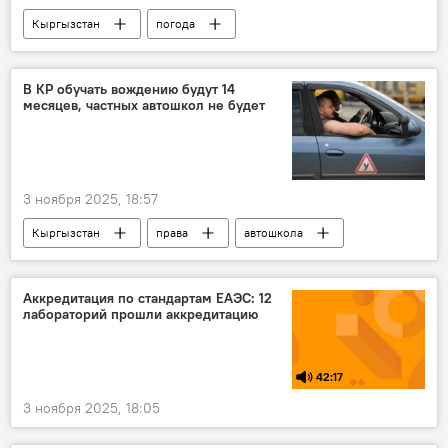
Кыргызстан
погода
прогноз погоды
Прогноз погоды по Кыргызстану
В КР обучать вождению будут 14
месяцев, частных автошкол не будет
погода в Кыргызстане
3 ноября 2025, 18:57
Кыргызстан
права
автошкола
обучение
вождение
Управление делами президента КР
Аккредитация по стандартам ЕАЭС: 12
лабораторий прошли аккредитацию
42:17
3 ноября 2025, 18:05