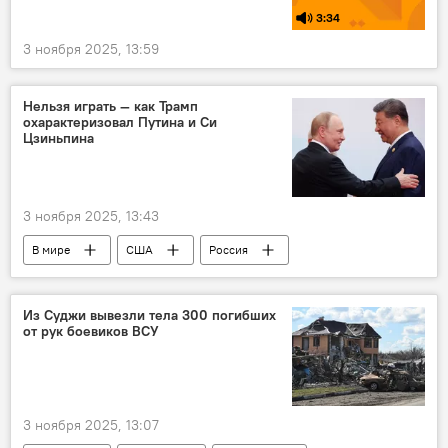
3:34
3 ноября 2025, 13:59
Нельзя играть — как Трамп
охарактеризовал Путина и Си
Цзиньпина
3 ноября 2025, 13:43
В мире
США
Россия
Китай
Дональд Трамп
Владимир Путин
Си Цзиньпин
Из Суджи вывезли тела 300 погибших
от рук боевиков ВСУ
Политика
ядерное оружие
3 ноября 2025, 13:07