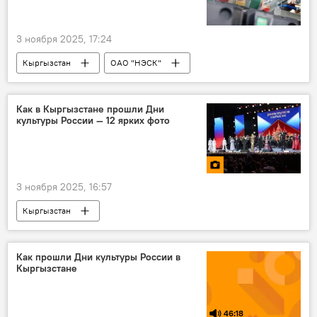
3 ноября 2025, 17:24
Кыргызстан
ОАО "НЭСК"
отключения
электроэнергия
мощность
тарифы
ограничение
Как в Кыргызстане прошли Дни
культуры России — 12 ярких фото
счетчик
безлимит
3 ноября 2025, 16:57
Кыргызстан
Дни культуры России в Кыргызстане
Россия
фото
Фотолента
Как прошли Дни культуры России в
Кыргызстане
46:18