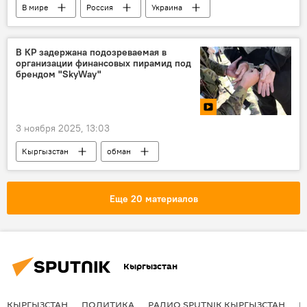
В мире
Россия
Украина
Суджанский район
Курская область
ВСУ
убийство
В КР задержана подозреваемая в
организации финансовых пирамид под
Спецоперация России по защите Донбасса
брендом "SkyWay"
3 ноября 2025, 13:03
Кыргызстан
обман
мошенничество
финансы
Пирамида
задержание
МВД
Еще 20 материалов
видео
Кыргызстан
КЫРГЫЗСТАН
ПОЛИТИКА
РАДИО SPUTNIK КЫРГЫЗСТАН
Р