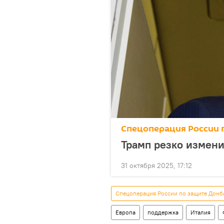
Спецоперация России 
Трамп резко измени
31 октября 2025, 17:12
Спецоперация России по защите Донб
Европа
поддержка
Италия