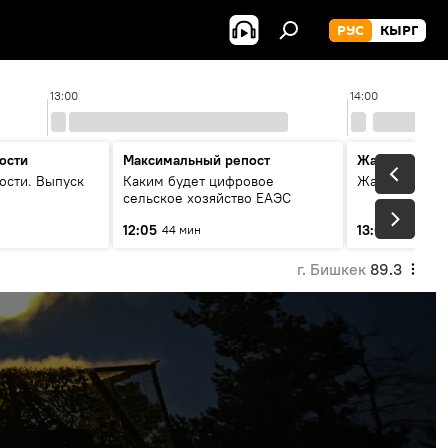
РУС
КЫРГ
13:00
14:00
ости
Максимальный репост
Жаңылыктар
ости. Выпуск
Каким будет цифровое
Жаңылыктар.
сельское хозяйство ЕАЭС
12:05
13:01
44 мин
3 мин
г. Бишкек
89.3