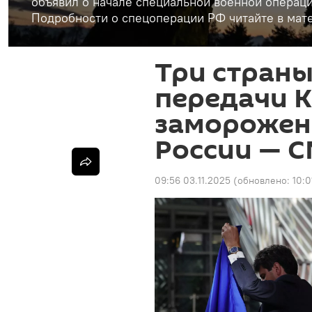
объявил о начале специальной военной операци
Подробности о спецоперации РФ читайте в мате
Три страны
передачи 
заморожен
России — 
09:56 03.11.2025
(обновлено:
10:0