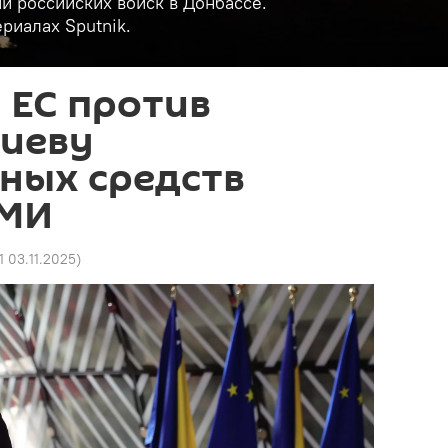
и российских войск в Донбассе.
риалах Sputnik.
 ЕС против
Киеву
ных средств
СМИ
1 03.11.2025
)