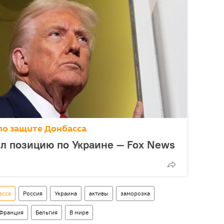
по защите Донбасса
л позицию по Украине — Fox News
асса
Россия
Украина
активы
заморозка
Франция
Бельгия
В мире