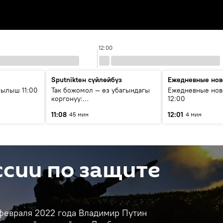
12:00
Sputnikteн сүйлөйбүз
Ежедневные нов
ылыш 11:00
Так божомол — өз убагындагы
Ежедневные нов
коргонуу:
12:00
гидрометеорологиялык кызмат
11:08
12:01
45 мин
4 мин
кантип өркүндөтүлүүдө
сии по защите
 февраля 2022 года Владимир Путин