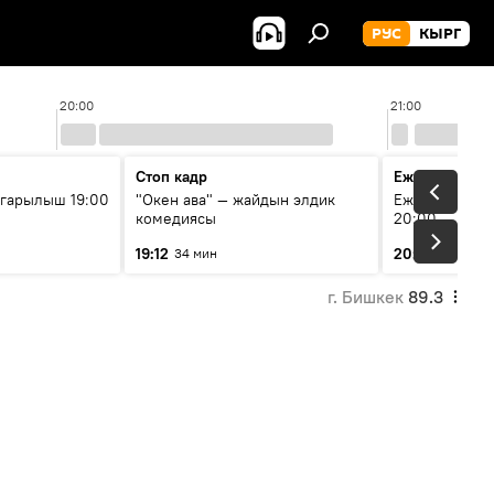
РУС
КЫРГ
20:00
21:00
Стоп кадр
Ежедневные 
гарылыш 19:00
"Окен ава" — жайдын элдик
Ежедневные н
комедиясы
20:00
19:12
20:01
34 мин
7 мин
г. Бишкек
89.3