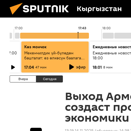
Кыргызстан
17:00
17:43
18:00
Көз мончок
Ежедневные новос
ыш 17:00
Мекенчилдик үй-бүлөдөн
Ежедневные новост
башталат: өз өлкөсүн баалаган
18:00
муунду кантип тарбиялоо
эфир
17:04
18:01
47 мин
8 мин
керек?
Вчера
Сегодня
Выход Арм
создаст пр
экономики 
13:19 14.11.2025
(обновлено:
14:38 