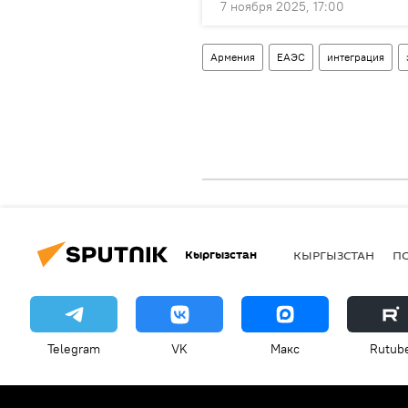
7 ноября 2025, 17:00
Армения
ЕАЭС
интеграция
Кыргызстан
КЫРГЫЗСТАН
П
Telegram
VK
Макс
Rutub