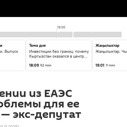
19:00
ти
Тема дня
Жаңылыктар
и. Выпуск
Инвестиции без границ: почему
Жаңылыктар. Чы
Кыргызстан оказался в центре
внимания бизнеса
18:09
19:01
52 мин
11 мин
ении из ЕАЭС
облемы для ее
— экс-депутат
14.11.2025
)