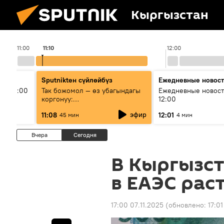
Кыргызстан
11:00
11:10
12:00
Sputnikteн сүйлөйбүз
Ежедневные новос
ыш 11:00
Так божомол — өз убагындагы
Ежедневные новост
коргонуу:
12:00
гидрометеорологиялык кызмат
эфир
11:08
12:01
45 мин
4 мин
кантип өркүндөтүлүүдө
Вчера
Сегодня
В Кыргызст
в ЕАЭС рас
17:00 07.11.2025
(обновлено:
17:01