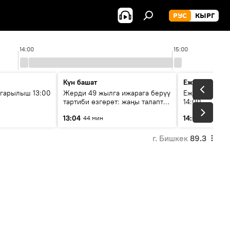
РУС
КЫРГ
14:00
15:00
Күн башат
Ежедневные 
гарылыш 13:00
Жерди 49 жылга ижарага берүү
Ежедневные н
тартиби өзгөрөт: жаңы талаптар
14:00
эмнени көздөйт?
13:04
14:01
44 мин
3 мин
г. Бишкек
89.3