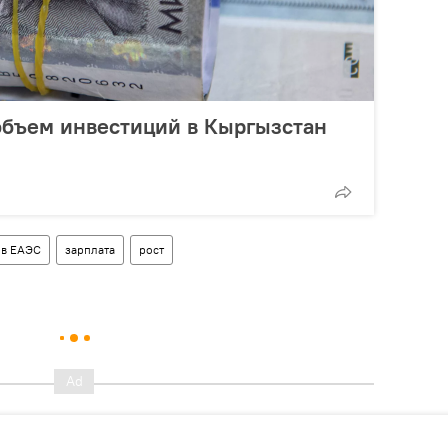
объем инвестиций в Кыргызстан
 в ЕАЭС
зарплата
рост