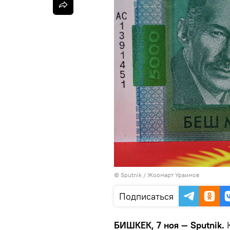
©
Sputnik / Жоомарт Ураимов
Подписаться
БИШКЕК, 7 ноя — Sputnik.