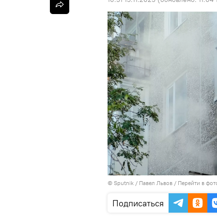
©
Sputnik
/ Павел Львов
/
Перейти в фот
Подписаться