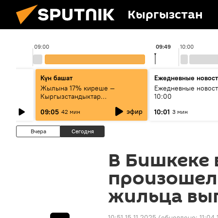
Кыргызстан
09:00
09:49
10:00
Күн башат
Ежедневные новос
лыш
Жылына 17% киреше —
Ежедневные новост
Кыргызстандыктар
10:00
мамлекеттик баалуу
эфир
09:05
10:01
42 мин
3 мин
кагаздарды кантип сатып алат?
Вчера
Сегодня
В Бишкеке 
произошел
жильца вы
10:51 15.11.2025
(обновлено:
11:04 