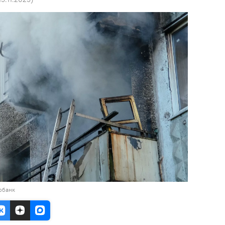
обанк