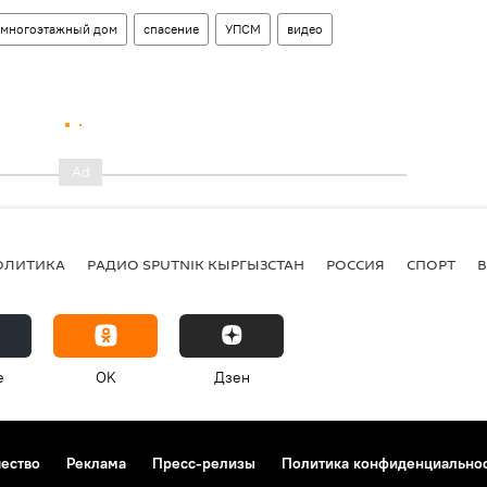
многоэтажный дом
спасение
УПСМ
видео
ОЛИТИКА
РАДИО SPUTNIK КЫРГЫЗСТАН
РОССИЯ
СПОРТ
e
OK
Дзен
чество
Реклама
Пресс-релизы
Политика конфиденциально