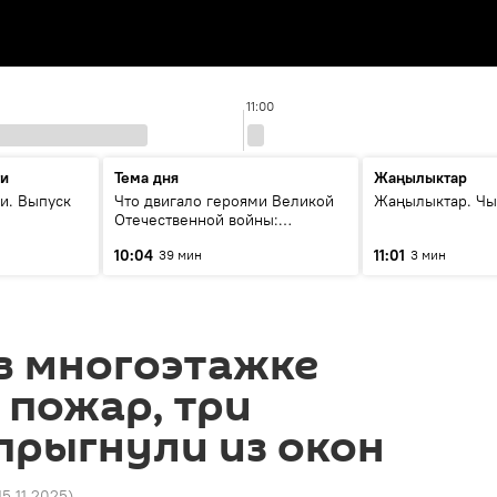
11:00
ти
Тема дня
Жаңылыктар
и. Выпуск
Что двигало героями Великой
Жаңылыктар. Чы
Отечественной войны:
вспоминая Чолпонбая
10:04
11:01
39 мин
3 мин
Тулебердиева
в многоэтажке
 пожар, три
прыгнули из окон
15.11.2025
)