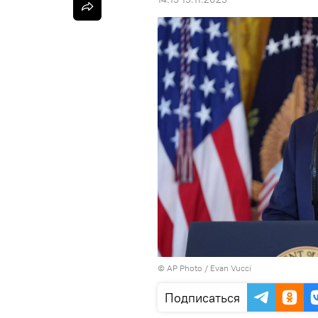
©
AP Photo
/ Evan Vucci
Подписаться