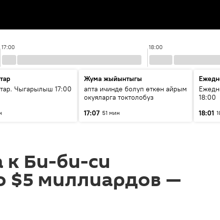
17:00
18:00
тар
Жума жыйынтыгы
Ежедн
ар. Чыгарылыш 17:00
апта ичинде болуп өткөн айрым
Ежедн
окуяларга токтолобуз
18:00
17:07
18:01
н
51 мин
1
 к Би-би-си
о $5 миллиардов —