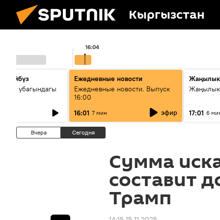
Кыргызстан
16:04
сүйлөйбүз
Ежедневные новости
Жаңылык
 — өз убагындагы
Ежедневные новости. Выпуск
Жаңылыкт
16:00
рологиялык кызмат
эфир
16:01
17:01
7 мин
6 ми
ндөтүлүүдө
Вчера
Сегодня
Сумма иска
составит д
Трамп
14:15 15.11.2025