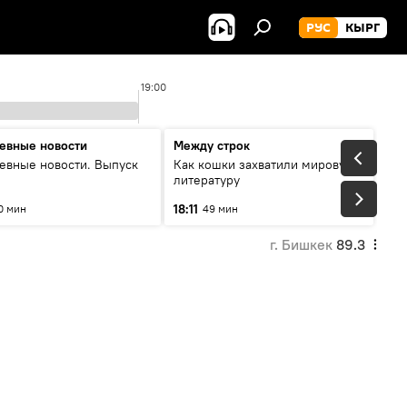
РУС
КЫРГ
19:00
евные новости
Между строк
евные новости. Выпуск
Как кошки захватили мировую
литературу
18:11
0 мин
49 мин
г. Бишкек
89.3