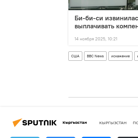
Би-би-си извинилас
выплачивать компе
14 ноября 2025, 10:21
США
BBC News
искажение
Кыргызстан
КЫРГЫЗСТАН
П