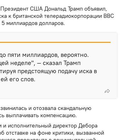
.
Президент США
Дональд Трамп объявил,
иска к британской телерадиокорпорации BBC
о 5 миллиардов долларов.
до пяти миллиардов, вероятно.
ей неделе", — сказал Трамп
тируя предстоящую подачу иска в
ей его слов.
извинилась и отозвала скандальную
ась выплачивать компенсацию.
и и исполнительный директор Дебора
об отставке на фоне критики, вызванной
ского президента в документальной