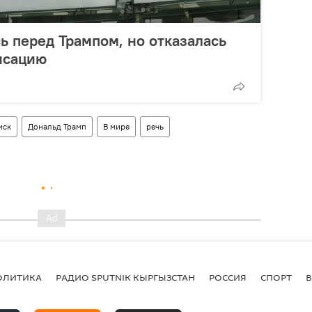
ь перед Трампом, но отказалась
нсацию
иск
Дональд Трамп
В мире
речь
ОЛИТИКА
РАДИО SPUTNIK КЫРГЫЗСТАН
РОССИЯ
СПОРТ