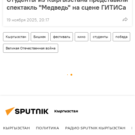
спектакль "Медведь" на сцене ГИТИСа
19 ноября 2025, 20:17
Кыргызстан
Бишкек
фестиваль
кино
студенты
победа
Великая Отечественная война
Кыргызстан
КЫРГЫЗСТАН
ПОЛИТИКА
РАДИО SPUTNIK КЫРГЫЗСТАН
Р