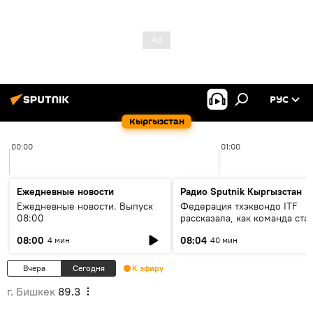
РУС
Кыргызстан
00:00
01:00
Ежедневные новости
Радио Sputnik Кыргызстан
Ежедневные новости. Выпуск
Федерация тхэквондо ITF
08:00
рассказала, как команда ста
жертвой мошенников
08:00
08:04
4 мин
40 мин
Вчера
Сегодня
К эфиру
г. Бишкек
89.3