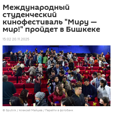
Международный
студенческий
кинофестиваль "Миру —
мир!" пройдет в Бишкеке
15:02 20.11.2025
©
Sputnik
/ Алексей Майшев
/
Перейти в фотобанк