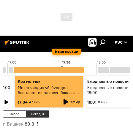
РУС
Кыргызстан
17:00
17:36
18:00
Көз мончок
Ежедневные новости
17:00
Мекенчилдик үй-бүлөдөн
Ежедневные новости. 
башталат: өз өлкөсүн баалаган
18:00
муунду кантип тарбиялоо
эфир
17:04
18:01
47 мин
8 мин
керек?
Вчера
Сегодня
г. Бишкек
89.3