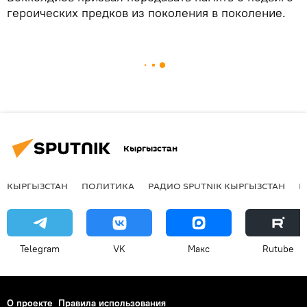
героических предков из поколения в поколение.
Кыргызстан
КЫРГЫЗСТАН
ПОЛИТИКА
РАДИО SPUTNIK КЫРГЫЗСТАН
Р
Telegram
VK
Макс
Rutube
О проекте
Правила использования