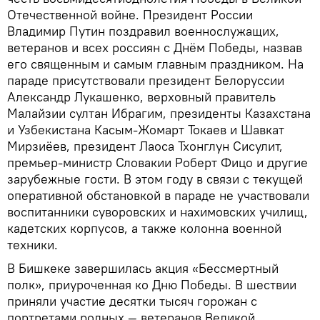
Отечественной войне. Президент России
Владимир Путин поздравил военнослужащих,
ветеранов и всех россиян с Днём Победы, назвав
его священным и самым главным праздником. На
параде присутствовали президент Белоруссии
Александр Лукашенко, верховный правитель
Малайзии султан Ибрагим, президенты Казахстана
и Узбекистана Касым-Жомарт Токаев и Шавкат
Мирзиёев, президент Лаоса Тхонглун Сисулит,
премьер-министр Словакии Роберт Фицо и другие
зарубежные гости. В этом году в связи с текущей
оперативной обстановкой в параде не участвовали
воспитанники суворовских и нахимовских училищ,
кадетских корпусов, а также колонна военной
техники.
В Бишкеке завершилась акция «Бессмертный
полк», приуроченная ко Дню Победы. В шествии
приняли участие десятки тысяч горожан с
портретами родных — ветеранов Великой