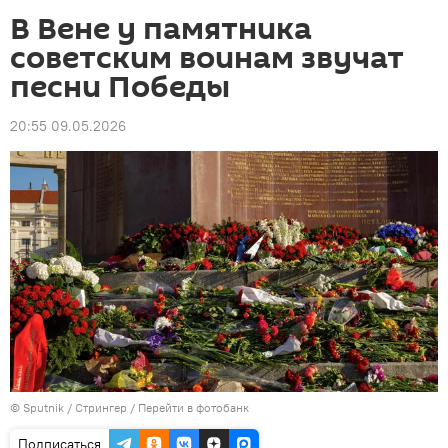
В Вене у памятника
советским воинам звучат
песни Победы
20:55 09.05.2026
©
Sputnik
/ Стрингер
/
Перейти в фотобанк
Подписаться