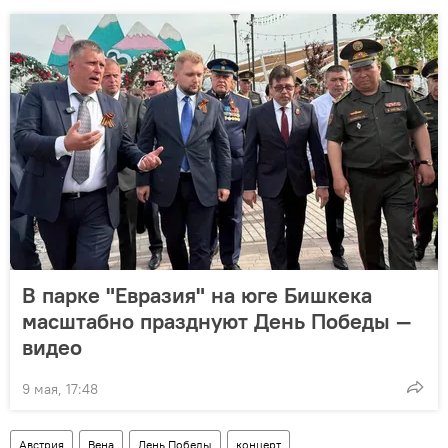
В парке "Евразия" на юге Бишкека
масштабно празднуют День Победы —
видео
9 мая, 17:48
Австрия
Вена
День Победы
концерт