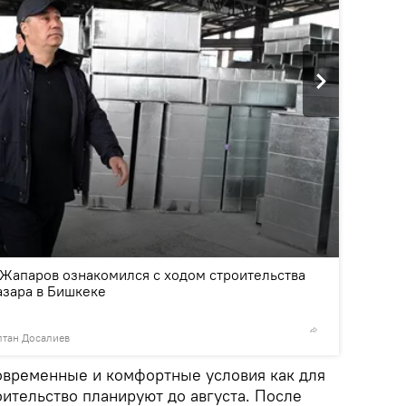
2
/5
Жапаров ознакомился с ходом строительства
азара в Бишкеке
лтан Досалиев
©
Пресс-
овременные и комфортные условия как для
ительство планируют до августа. После