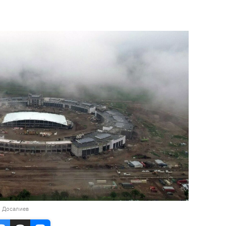
н Досалиев