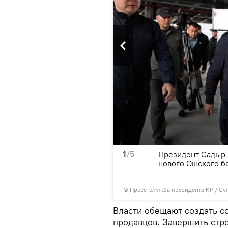
1
/5
остью заменит
Президент Садыр 
месте будет создана
нового Ошского б
©
Пресс-служба президента КР / Су
Власти обещают создать с
продавцов. Завершить стро