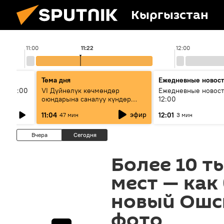
Кыргызстан
11:00
11:22
12:00
Тема дня
Ежедневные новос
ыш 11:00
VI Дүйнөлүк көчмөндөр
Ежедневные новост
оюндарына саналуу күндөр
12:00
калды: даярдык иштери кайсы
эфир
11:04
12:01
47 мин
3 мин
этапка жетти?
Вчера
Сегодня
Более 10 т
мест — как
новый Ошск
фото