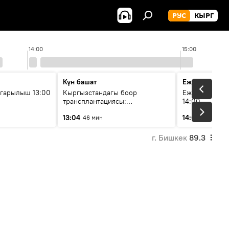
РУС
КЫРГ
14:00
15:00
Күн башат
Ежедневные 
гарылыш 13:00
Кыргызстандагы боор
Ежедневные н
трансплантациясы:
14:00
жетишкендиктер жана өнүгүү
13:04
14:01
46 мин
3 мин
келечеги
г. Бишкек
89.3