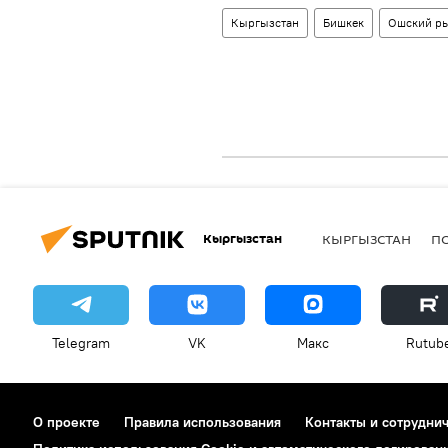
Кыргызстан
Бишкек
Ошский р
Кыргызстан
КЫРГЫЗСТАН
П
Telegram
VK
Макс
Rutub
О проекте
Правила использования
Контакты и сотрудни