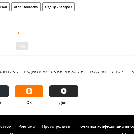
ынок
строительство
Садыр Жапаров
ОЛИТИКА
РАДИО SPUTNIK КЫРГЫЗСТАН
РОССИЯ
СПОРТ
e
OK
Дзен
чество
Реклама
Пресс-релизы
Политика конфиденциально